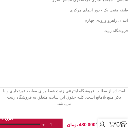
✅
قهوه‌سازی به سبک حرفه‌ای‌ها –
لذت یه دم‌آوری واقعی!
🎩☕
طبقه منفی یک - دور آبنمای مرکزی
ابتدای راهرو ورودی چهارم
فروشگاه زنیث
استفاده از مطالب فروشگاه اینترنتی زنیث فقط برای مقاصد غیرتجاری و با
ذکر منبع بلامانع است. کلیه حقوق این سایت متعلق به فروشگاه زنیث
می‌باشد.
فرنچ
پرس
۳۵۰
افزودن ب
میلی‌لیتر
480.000
تومان
پیرکس |