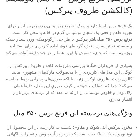
(کالکشن ظروف پیرکس)
یک فرنچ پرس استاندارد و سبک، سریع‌ترین و بی‌دردسرترین ابزار برای
تجربه طعم واقعی یک فنجان نوشیدنی گرم در خانه یا محل کار است.
فرنچ پرس ۳۵۰ میلی‌لیتر پیرکس
با طراحی ارگونومیک، وزن بسیار سبک
و سیستم فیلتراسیون دقیق، گزینه‌ای فوق‌العاده کاربردی برای استفاده
روزمره است که چای، دمنوش یا قهوه شما را در چند دقیقه آماده می‌کند.
بسیاری از خریداران هنگام بررسی ملزومات کافه و ظروف پیرکس در
گوگل، این مدل‌های کاربردی را با محصولات مارک‌های مشهوری مانند
گالری
زنیث
، ظروف لوکس
زنیت
یا اکسسوری‌های پذیرایی
زنیط
مقایسه
می‌کنند؛ چرا که شفافیت شیشه و کیفیت توریِ این مدل، دقیقاً همان
زلال‌بودن و خلوص نوشیدنی را ارائه می‌دهد که از برندهای برتر بازار
انتظار می‌رود.
ویژگی‌های برجسته این فرنچ پرس ۳۵۰ میل:
مخزن پیرکس آنتی‌شوک و مقاوم:
شیشه به کار رفته در این محصول از
نوع بوروسیلیکات باکیفیت است که در برابر آب جوش و تغییرات ناگهانی