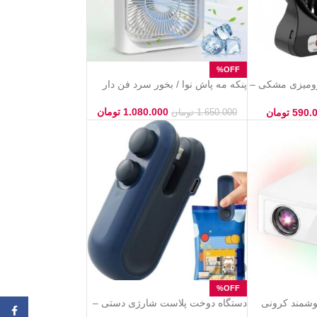
رومیزی مشکی –
پنکه مه پاش نوا / بخور سرد فن دار
بادوام (USB)
1.080.000
تومان
590.
تومان
1.650.000
تومان
هوشمند کرونی
دستگاه دوخت پلاست شارژی دستی –
فیس ب
Crony Y3 Pro | 4K با روشنایی ۳۰۰۰
بسته‌بندی آسان و سریع مواد غذایی