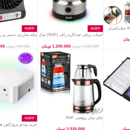
آسیاب برقی چندکاره راف (RAF) مدل
پنکه شارژی دستی و 
مان
۷۱۱۳ – مخصوص ادویه و دانه‌ها
خنک‌کننده پرتابل با باتری 
1.200.000
تومان
000
2.250.000
تومان
950.000
تومان
چای ساز روهمی RAF
خرید ویدئو پروژکتور 
ومان
3.530.000
تومان