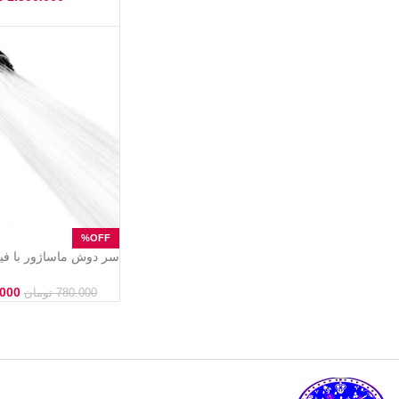
سر دوش ماساژور با فی
و افزایش فشار آب
.000
780.000
تومان