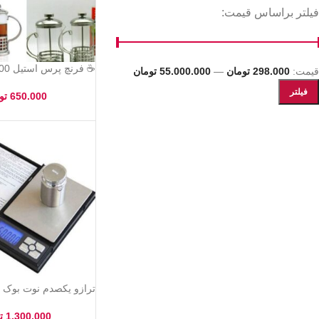
فیلتر براساس قیمت:
☕ فرنچ پرس استیل 600 میلی‌لیتری
قیمت:
298.000 تومان
—
55.000.000 تومان
فیلتر
650.000
تو
ترازو یکصدم نوت بوک
1.300.000
ت