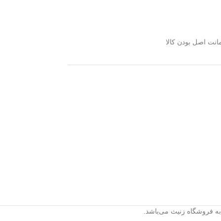
فرکانس ۱۸۰ تا ۲۰۰۰۰ هرتز و صدای
شفاف بدون نویز.
🔋
باتری قدرتمند:
۵ ساعت پخش
مداوم با تنها ۲.۵ ساعت شارژ.
نت اصل بودن کالا
📱
اتصال آسان:
بلوتوث ۴.۱ (برد ۱۰
متر) + ورودی AUX برای اتصال با سیم.
📞
میکروفون داخلی:
امکان پاسخگویی
به تماس‌های تلفنی با کیفیت.
به فروشگاه زنیث می‌باشد.