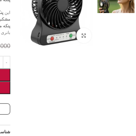
این
پن
مشکی 
پنکه م
باتری 
برای بزرگنمایی کلیک کنید
.000
شناسه