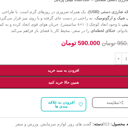
که شارژی دستی (USB)
، یک همراه ضروری در روزهای گرم است. با طراحی
شیک و ارگونومیک
، به راحتی در دست جای گرفته و یا روی میز قرار می‌گیرد.
ینی
با وجود ابعاد کوچک (۱۰×۸ سانتیمتر)، جریان هوای قوی ایجاد کرده و به 
بادوام،
خنکای لحظه‌ای
را در سفر، محیط کار یا فضای باز فراهم می‌کند.
590.000
تومان
950
تومان
افزودن به سبد خرید
همین حالا خرید کنید
افزودن به علاقه
مقایسه
مندی ها
 محصول:
013
دسته:
گجت های روز
,
لوازم سرمایش
,
ورزش و سفر