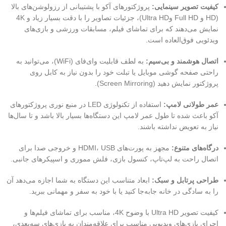
کیفیت تصویر سینمایی:
پروژکتورهای آکو با پشتیبانی از رزولوشن‌های بالا
(HD و Full HD وUltra HD)، جزئیات تصاویر را با دقت بسیار زیاد و 4K
نمایش می‌دهند که برای تماشای فیلم، مسابقات ورزشی و بازی‌های
ویدئویی فوق‌العاده است.
اتصال هوشمند و بی‌سیم:
به لطف قابلیت وای‌فای (WiFi)، می‌توانید به
راحتی صفحه گوشی موبایل یا تبلت خود را بدون نیاز به کابل روی
پروژکتور نمایش دهید (Screen Mirroring).
عمر طولانی لامپ:
استفاده از تکنولوژی LED در منبع نوری پروژکتورهای
آکو باعث شده تا طول عمر لامپ این دستگاه‌ها بسیار بالا باشد و تا سال‌ها
نیاز به تعویض نداشته باشند.
درگاه‌های متنوع:
مجهز به پورت‌های HDMI، USB و خروجی صدا برای
اتصال راحت به لپ‌تاپ، کنسول بازی، فلش مموری و اسپیکرهای جانبی.
طراحی پرتابل و سبک:
ابعاد متناسب این دستگاه به شما اجازه می‌دهد آن
را به سادگی در خانه جابه‌جا کنید یا با خود به سفر و مهمانی ببرید.
کیفیت تصویر Ultra HD با وضوح 4K، مناسب برای تماشای فیلم‌ها و
اجرای بازی‌های ویدیویی مناسب برای علاقه‌مندان به بازی‌های سه‌بعدی،