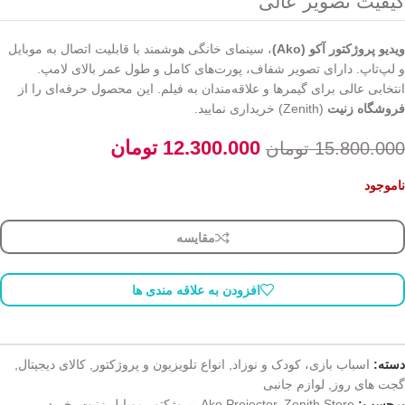
کیفیت تصویر عالی
ویدیو پروژکتور آکو (Ako)
، سینمای خانگی هوشمند با قابلیت اتصال به موبایل
و لپ‌تاپ. دارای تصویر شفاف، پورت‌های کامل و طول عمر بالای لامپ.
انتخابی عالی برای گیمرها و علاقه‌مندان به فیلم. این محصول حرفه‌ای را از
فروشگاه زنیت
(Zenith) خریداری نمایید.
12.300.000
تومان
15.800.000
تومان
ناموجود
مقایسه
افزودن به علاقه مندی ها
دسته:
اسباب بازی، کودک و نوزاد
,
انواع تلویزیون و پروژکتور
,
کالای دیجیتال
,
گجت های روز
,
لوازم جانبی
برچسب:
Zenith Store
,
Ako Projector
,
پروژکتور موبایل زنیت
,
خرید