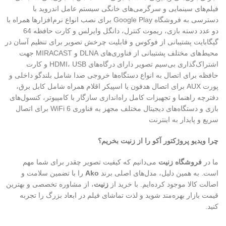
فیلم‌های سینمایی و سرگرمی‌های خانگی سیستم عامل اندروید با
دسترسی به فروشگاه Google Play برای نصب انواع نرم‌افزارها همراه با
دو عدد دسته بازی، ریموت کنترل، دانگل وایرلس و کارت حافظه 64
گیگابایت پشتیبانی از فوکوس و قابلیت چرخش تصویر برای تنظیم آسان در
محیط‌های مختلف پشتیبانی از فناوری‌های DLNA و MIRACAST جهت
اشتراک‌گذاری بی‌سیم تصویر دارای درگاه‌های HDMI، USB و کارت
حافظه برای اتصال به انواع دستگاه‌ها خروجی صدا شامل بلندگو داخلی و
پورت AUX برای اتصال هدفون یا اسپیکر اقلام همراه شامل کابل برق،
دفترچه راهنما و تجهیزات کامل راه‌اندازی سازگار با کامپیوتر، کنسول‌های
بازی و دستگاه‌های دیجیتال مختلف مجهز به فناوری WiFi 6 برای اتصال
سریع و پایدار به اینترنت
چرا ویدیو پروژکتور آکو را از زنیت بخریم؟
ما در
فروشگاه زنیت
می‌دانیم که کیفیت تصویر چقدر برای شما مهم
است. به همین دلیل، مدل‌های اصلی برند
Ako
را با تضمین سلامت و
اصالت کالا موجود کرده‌ایم. با خرید از
زنیت
، از مشاوره تخصصی و بهترین
قیمت بازار بهره‌مند شوید و لذت تماشای فیلم در ابعاد بزرگ را تجربه
کنید.