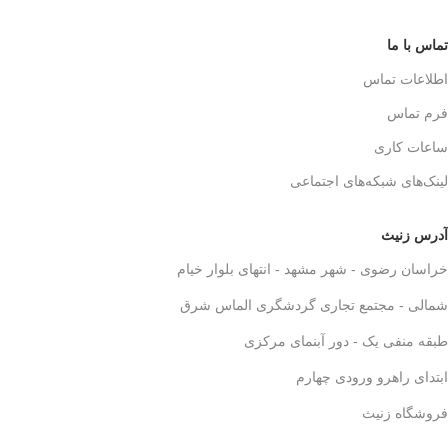
درست کنی! 🌿🍵
تماس با ما
🎯
چرا فرنچ پرس
اطلاعات تماس
استیل 600 میلی رو
انتخاب کنیم؟
فرم تماس
ساعات کاری
✅
بدنه مقاوم و بادوام – استیل
ضدزنگ 304
🏅
لینک‌های شبکه‌های اجتماعی
✅
حفظ طعم واقعی قهوه – فیلتر 3
لایه استیل
☕👌
✅
قابل استفاده در خانه، محل کار و
آدرس زنیث
سفر
🚗🏕️
خراسان رضوی - شهر مشهد - انتهای بلوار خیام
✅
بدون نیاز به دستگاه‌های برقی
گران‌قیمت
💰
شمالی - مجتمع تجاری گردشگری الماس شرق
✅
قهوه‌سازی به سبک حرفه‌ای‌ها –
لذت یه دم‌آوری واقعی!
🎩☕
طبقه منفی یک - دور آبنمای مرکزی
ابتدای راهرو ورودی چهارم
فروشگاه زنیث