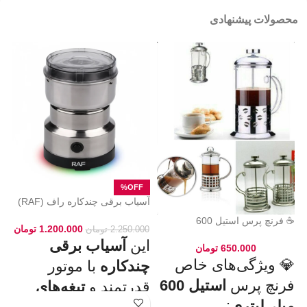
محصولات پیشنهادی
آسیاب برقی چندکاره راف (RAF)
ات
مدل ۷۱۱۳ – مخصوص ادویه و
پا
☕ فرنچ پرس استیل 600
دانه‌ها
1.200.000
تومان
2.250.000
تومان
میلی‌لیتری
این
آسیاب برقی
دس
650.000
تومان
ال
💎 ویژگی‌های خاص
چندکاره
با موتور
پا
فرنچ پرس
استیل 600
قدرتمند و
تیغه‌های
جو
ای
میلی‌لیتری
: