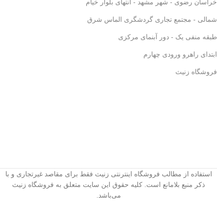
خراسان رضوی - شهر مشهد - انتهای بلوار خیام
✅
بدون نیاز به دستگاه‌های برقی
گران‌قیمت
💰
شمالی - مجتمع تجاری گردشگری الماس شرق
✅
قهوه‌سازی به سبک حرفه‌ای‌ها –
لذت یه دم‌آوری واقعی!
🎩☕
طبقه منفی یک - دور آبنمای مرکزی
ابتدای راهرو ورودی چهارم
فروشگاه زنیث
استفاده از مطالب فروشگاه اینترنتی زنیث فقط برای مقاصد غیرتجاری و با
ذکر منبع بلامانع است. کلیه حقوق این سایت متعلق به فروشگاه زنیث
می‌باشد.