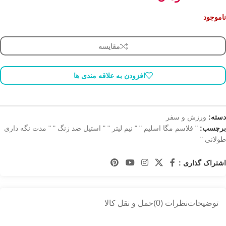
ناموجود
مقایسه
افزودن به علاقه مندی ها
دسته:
ورزش و سفر
برچسب:
" فلاسم مگا اسلیم " " نیم لیتر " " استیل ضد زنگ " " مدت نگه داری
طولانی "
اشتراک گذاری :
توضیحات
نظرات (0)
حمل و نقل کالا