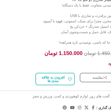
یدنی متفاوت، فقط با یک دستگاه!
ر پرقدرت و شارژی با USB
خزن مجزا برای شیک، اسموتی، قهوه یا آبمیوه
ه استیل ضدزنگ + خردکن یخ
، قابل حمل و شست‌وشوی آسان
جا که باشی، نوشیدنی تازه همراهته!
1.150.000
تومان
1.450
تومان
د
افزودن به علاقه
مقایسه
مندی ها
گجت های روز
,
لوازم کوهنوردی و کمپ
,
ورزش و سفر
 گذاری :