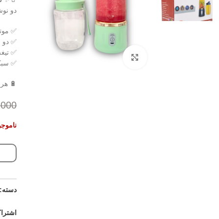
دو نوش
✅ موتو
✅ دو م
✅ تیغ
برای بزرگنمایی کلیک کنید
✅ سبک
🔋 هر 
.000
ناموجو
دسته:
اشتراک