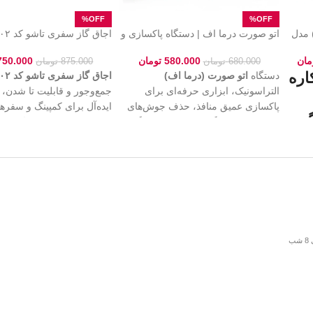
اب برقی چندکاره راف (RAF) مدل
اتو صورت درما اف | دستگاه پاکسازی و
جوانسازی پوست
همیشگی کمپینگ و سفرهامو
مان
580.000
تومان
750.000
680.000
تومان
875.000
تومان
اره
دستگاه
اتو صورت (درما اف)
اجاق گاز سفری تاشو کد ۲۰۲
التراسونیک، ابزاری حرفه‌ای برای
جمع‌وجور و قابلیت تا شدن،
پاکسازی عمیق منافذ، حذف جوش‌های
ایده‌آل برای کمپینگ و سفره
گ
،
سرسیاه و لیفتینگ پوست. این دستگاه با
این محصول که با یک
کیف بر
کمک امواج فراصوت باعث جذب بهتر
مقاوم ارائه می‌شود، حمل‌و
سرم‌های پوستی و جوانسازی چهره
محافظت کامل از دستگاه را
خت
می‌شود. بهترین کیفیت و قیمت اتو
کرده و با عملکرد قدرتمند، پ
ات،
صورت را از
فروشگاه زنیث
(Zenith)
فضای باز را برای شما لذت‌
بخواهید.
می‌کند.
شار
و
اد