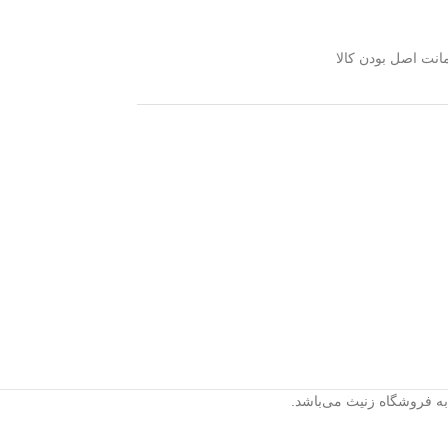
🔋
باتری قدرتمند:
۵ ساعت پخش
مداوم با تنها ۲.۵ ساعت شارژ.
نت اصل بودن کالا
📱
اتصال آسان:
بلوتوث ۴.۱ (برد ۱۰
متر) + ورودی AUX برای اتصال با سیم.
📞
میکروفون داخلی:
امکان پاسخگویی
به تماس‌های تلفنی با کیفیت.
به فروشگاه زنیث می‌باشد.