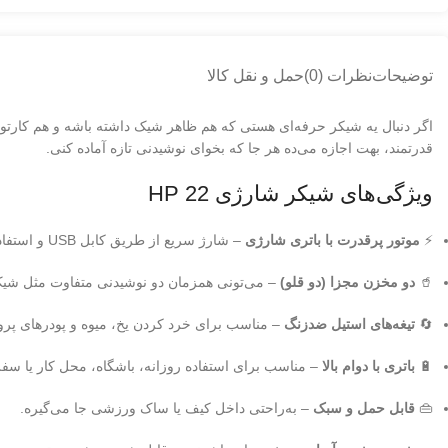
توضیحات
نظرات (0)
حمل و نقل کالا
اگر دنبال یه شیکر حرفه‌ای هستی که هم ظاهر شیک داشته باشه و هم کارتو
قدرتمند، بهت اجازه می‌ده هر جا که بخوای نوشیدنی تازه آماده کنی.
ویژگی‌های شیکر شارژی HP 22
⚡
موتور پرقدرت با باتری شارژی
– شارژ سریع از طریق کابل USB و استفاده چندباره با یک بار شارژ.
🥤
دو مخزن مجزا (دو قلو)
– می‌تونی همزمان دو نوشیدنی متفاوت مثل شیک 
🔄
تیغه‌های استیل ضدزنگ
– مناسب برای خرد کردن یخ، میوه و پودرهای پروت
🔋
باتری با دوام بالا
– مناسب برای استفاده روزانه، باشگاه، محل کار یا سفر
👜
قابل حمل و سبک
– به‌راحتی داخل کیف یا ساک ورزشی جا می‌گیره.