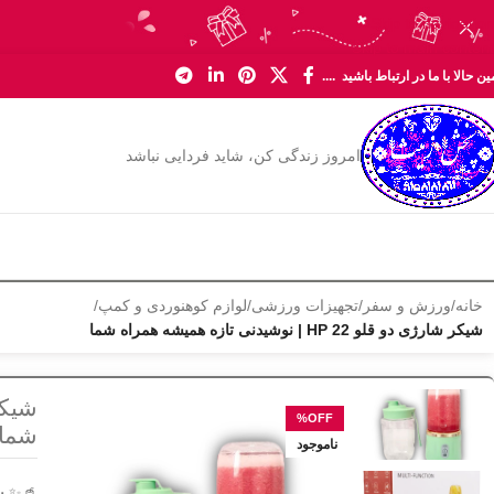
Skip to navigation
Skip to main content
ن حالا با ما در ارتباط باشید ....
امروز زندگی کن، شاید فردایی نباشد
خانه
/
ورزش و سفر
/
تجهیزات ورزشی
/
لوازم کوهنوردی و کمپ
/
شیکر شارژی دو قلو HP 22 | نوشیدنی تازه همیشه همراه شما
شما
ناموجود
🥤✨
ش