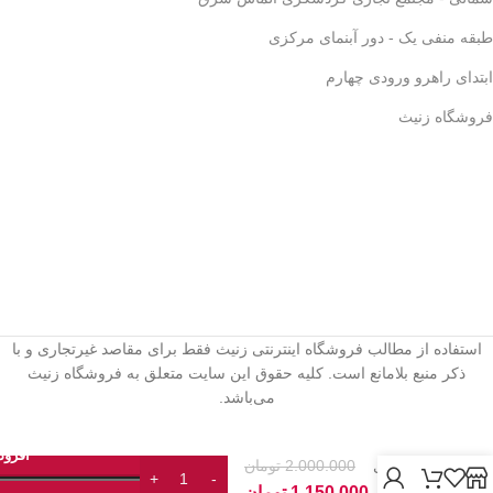
✅
قهوه‌سازی به سبک حرفه‌ای‌ها –
لذت یه دم‌آوری واقعی!
🎩☕
طبقه منفی یک - دور آبنمای مرکزی
ابتدای راهرو ورودی چهارم
فروشگاه زنیث
ترازوی
استفاده از مطالب فروشگاه اینترنتی زنیث فقط برای مقاصد غیرتجاری و با
دیجیتال
ذکر منبع بلامانع است. کلیه حقوق این سایت متعلق به فروشگاه زنیث
دقیق
می‌باشد.
(Pocket
Scale)
–
افزود
2.000.000
تومان
ظرفیت
۵۰۰
1.150.000
تومان