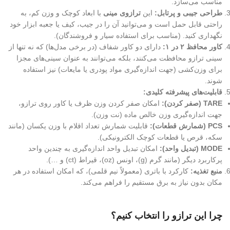
مناسب می‌سازد.
طراحی جیبی و پرتابل:
این
ترازوی مینی
با ابعاد کوچک و وزن کم، به
راحتی قابل حمل است و می‌توانید آن را در جیب، کیف یا جعبه ابزار خود
نگهداری کنید. (مناسب برای استفاده سیار و فروشندگان).
کاور محافظ ۲ در ۱:
دارای دو کاور شفاف (در برخی مدل‌ها) که نه تنها از
سینی ترازو محافظت می‌کنند، بلکه می‌توانند به عنوان سینی‌های مجزا
برای وزن‌کشی (جهت اندازه‌گیری مواد پودری یا مایعات) نیز استفاده
شوند.
قابلیت‌های پیشرفته کلیدی:
TARE (صفر کردن):
امکان صفر کردن وزن ظرف یا کاور روی ترازو،
جهت اندازه‌گیری وزن خالص ماده (نت وزن).
PCS (شمارش قطعات):
قابلیت شمارش تعداد اقلام با وزن یکسان (مانند
سکه، قرص یا قطعات کوچک الکترونیکی).
MODE (تبدیل واحد):
امکان تبدیل واحد اندازه‌گیری به چندین واحد
پرکاربرد دیگر (مانند گرم (g)، اونس (oz)، قیراط (ct) و …).
منبع تغذیه:
کارکرد با باتری (معمولاً نیم قلمی)، که امکان استفاده در هر
مکان بدون نیاز به برق مستقیم را فراهم می‌کند.
چرا این ترازو را انتخاب کنیم؟