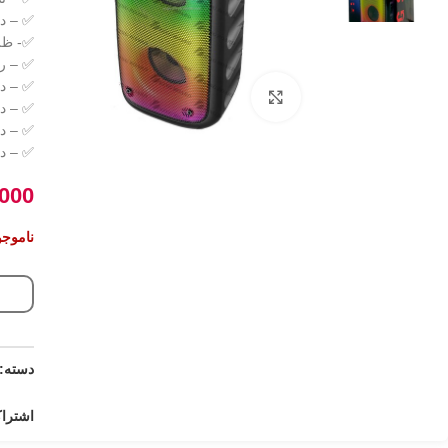
✅ – د
✅- ظرفیت با
✅ – رابط ها : microUSB / جک 6.3 
✅ – دار
برای بزرگنمایی کلیک کنید
✅ – دا
✅ – دارای 2 بل
✅ – دا
.000
ناموجو
دسته:
اشتراک