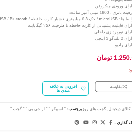
ارای ورودی میکروفن
تری : 1800 میلی آمپر ساعت
میلیمتری / شیار کارت حافظه / USB / Bluetooth
ای قابلیت پشتیبانی از کارت حافظه تا ظرفیت ۲۵۶ گیگابایت
رای نورپردازی داخلی
ندگو 3 اینچی
رای رادیو
1.250
تومان
د
افزودن به علاقه
مقایسه
مندی ها
کالای دیجیتال
,
گجت های روز
برچسب:
" اسپیکر " " ار جی بی " " گجت "
 گذاری :