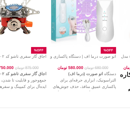
اب برقی چندکاره راف (RAF) مدل
اتو صورت درما اف | دستگاه پاکسازی و
جوانسازی پوست
همیشگی کمپینگ و سفرهامو
مان
580.000
تومان
750.000
680.000
تومان
875.000
تومان
اره
دستگاه
اتو صورت (درما اف)
اجاق گاز سفری تاشو کد ۲۰۲
التراسونیک، ابزاری حرفه‌ای برای
جمع‌وجور و قابلیت تا شدن،
پاکسازی عمیق منافذ، حذف جوش‌های
ایده‌آل برای کمپینگ و سفره
گ
،
سرسیاه و لیفتینگ پوست. این دستگاه با
این محصول که با یک
کیف بر
کمک امواج فراصوت باعث جذب بهتر
مقاوم ارائه می‌شود، حمل‌و
سرم‌های پوستی و جوانسازی چهره
محافظت کامل از دستگاه را
خت
می‌شود. بهترین کیفیت و قیمت اتو
کرده و با عملکرد قدرتمند، پ
ات،
صورت را از
فروشگاه زنیث
(Zenith)
فضای باز را برای شما لذت‌
بخواهید.
می‌کند.