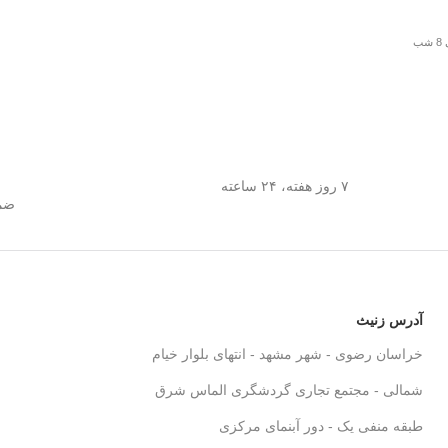
شار
و
اد
۷ روز هفته، ۲۴ ساعته
ضما
آدرس زنیث
خراسان رضوی - شهر مشهد - انتهای بلوار خیام
شمالی - مجتمع تجاری گردشگری الماس شرق
طبقه منفی یک - دور آبنمای مرکزی