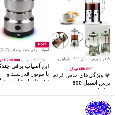
آسی
۷۱۱۳ – مخصوص ادویه و دانه‌ها
☕ فرنچ پرس استیل 600 میلی‌لیتری
1.200.000
تو
2.250.000
تومان
این
آسیاب برقی چندک
650.000
تومان
با موتور قدرتمند و
💎 ویژگی‌های خاص فرنچ
تیغه‌های استیل ضدزن
پرس
استیل 600
گزینه‌ای عالی برای
میلی‌لیتری
:
آسیاب سریع و یکنوا
✅
جنس بدنه از استیل ضدزنگ 304
–
دانه‌های
قهوه، ادویه‌ج
مقاوم، بادوام و لاکچری!
🏆💪
✅
ظرفیت 600 میلی‌لیتر
– مناسب
شکر و آجیل
است.