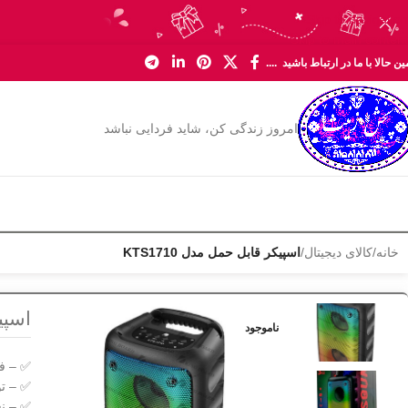
Skip to navigation
Skip to main content
ن حالا با ما در ارتباط باشید ....
امروز زندگی کن، شاید فردایی نباشد
خانه
/
کالای دیجیتال
/
اسپیکر قابل حمل مدل KTS1710
اسپیک
ناموجود
✅ – فرکان
✅ – توا
✅ – نس