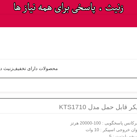
محصولات دارای تخفیف
زنیث د
ر قابل حمل مدل KTS1710
س پاسخگویی : 100-20000 هرتز
ن خروجی اسپیکر : 10 وات
خه بلوتوث : 5