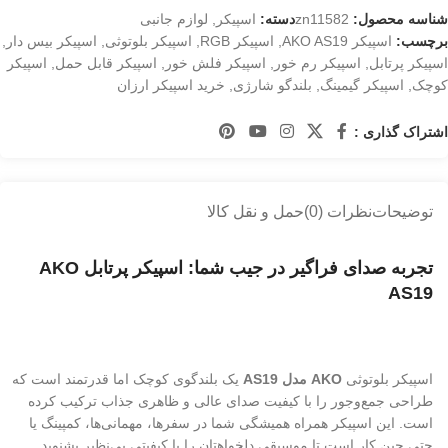
شناسه محصول:
zn11582
دسته:
اسپیکر
,
لوازم جانبی
برچسب:
اسپیکر AKO AS19
,
اسپیکر RGB
,
اسپیکر بلوتوثی
,
اسپیکر بیس دار
,
اسپیکر پرتابل
,
اسپیکر رم خور
,
اسپیکر فلش خور
,
اسپیکر قابل حمل
,
اسپیکر
کوچک
,
اسپیکر گیمینگ
,
بلندگو شارژی
,
خرید اسپیکر ارزان
اشتراک گذاری :
توضیحات
نظرات (0)
حمل و نقل کالا
تجربه صدای فراگیر در جیب شما: اسپیکر پرتابل AKO
AS19
اسپیکر بلوتوثی
AKO مدل AS19
یک بلندگوی کوچک اما قدرتمند است که
طراحی جمع‌وجور را با کیفیت صدای عالی و ظاهری جذاب ترکیب کرده
است. این اسپیکر همراه همیشگی شما در سفرها، مهمانی‌ها، کمپینگ یا
حتی حین کار است تا موسیقی دلخواهتان را با کیفیتی بی‌نظیر بشنوید.