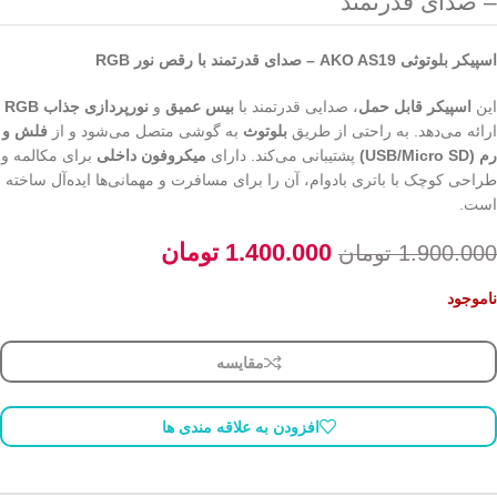
– صدای قدرتمند
اسپیکر بلوتوثی AKO AS19 – صدای قدرتمند با رقص نور RGB
این
اسپیکر قابل حمل
، صدایی قدرتمند با
بیس عمیق
و
نورپردازی جذاب RGB
ارائه می‌دهد. به راحتی از طریق
بلوتوث
به گوشی متصل می‌شود و از
فلش و
رم (USB/Micro SD)
پشتیبانی می‌کند. دارای
میکروفون داخلی
برای مکالمه و
طراحی کوچک با باتری بادوام، آن را برای مسافرت و مهمانی‌ها ایده‌آل ساخته
است.
1.400.000
تومان
1.900.000
تومان
ناموجود
مقایسه
افزودن به علاقه مندی ها