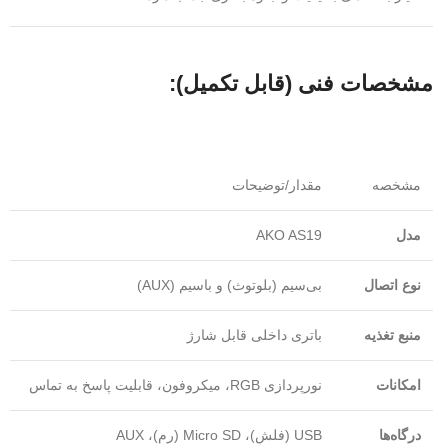
مشخصات فنی (قابل تکمیل):
مشخصه
مقدار/توضیحات
مدل
AKO AS19
نوع اتصال
بی‌سیم (بلوتوث) و باسیم (AUX)
منبع تغذیه
باتری داخلی قابل شارژ
امکانات
نورپردازی RGB، میکروفون، قابلیت پاسخ به تماس
درگاه‌ها
USB (فلش)، Micro SD (رم)، AUX