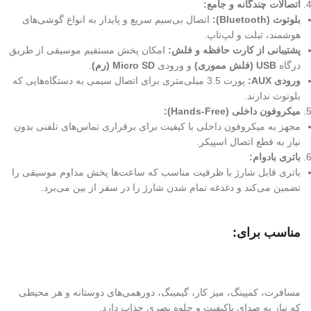
اتصالات چندگانه و جامع:
بلوتوث (Bluetooth):
اتصال بی‌سیم سریع و پایدار به انواع گوشی‌های
هوشمند، تبلت و لپ‌تاپ.
پشتیبانی از کارت حافظه و فلش:
امکان پخش مستقیم موسیقی از طریق
درگاه
USB (فلش مموری)
و ورودی
Micro SD (رم)
.
ورودی AUX:
پورت 3.5 میلی‌متری برای اتصال سیمی به دستگاه‌هایی که
بلوتوث ندارند.
میکروفون داخلی (Hands-Free):
مجهز به میکروفون داخلی با کیفیت برای برقراری تماس‌های تلفنی بدون
نیاز به قطع اتصال اسپیکر.
باتری بادوام:
باتری قابل شارژ با ظرفیت مناسب که ساعت‌ها پخش مداوم موسیقی را
تضمین می‌کند و دغدغه تمام شدن شارژ را در سفر از بین می‌برد.
مناسب برای:
مسافرت، کمپینگ، میز کار، گیمینگ، دورهمی‌های دوستانه و هر محیطی
که نیاز به صدای باکیفیت و جلوه بصری جذاب دارد.