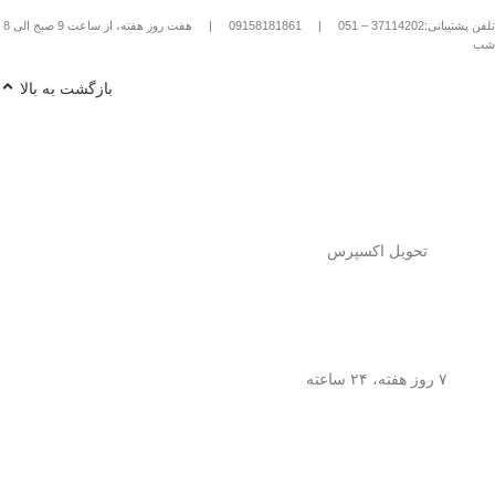
تلفن پشتیبانی:37114202 – 051
|
09158181861
|
هفت روز هفته، از ساعت 9 صبح الی 8
شب
بازگشت به بالا
تحویل اکسپرس
۷ روز هفته، ۲۴ ساعته