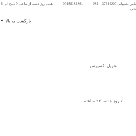
تلفن پشتیبانی:37114202 – 051
|
09158181861
|
هفت روز هفته، از ساعت 9 صبح الی 8
شب
بازگشت به بالا
تحویل اکسپرس
۷ روز هفته، ۲۴ ساعته