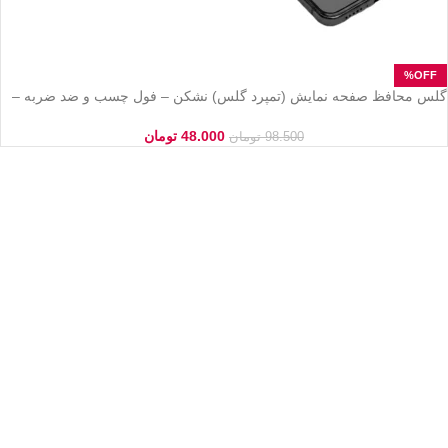
گلس محافظ صفحه نمایش (تمپرد گلس) نشکن – فول چسب و ضد ضربه –
مناسب برای مدل‌های منتخب Samsung, Xiaomi, Redmi و Honor
48.000
تومان
98.500
تومان