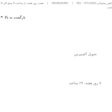
تلفن پشتیبانی:37114202 – 051
|
09158181861
|
هفت روز هفته، از ساعت 9 صبح الی 8
شب
بازگشت به بالا
تحویل اکسپرس
۷ روز هفته، ۲۴ ساعته