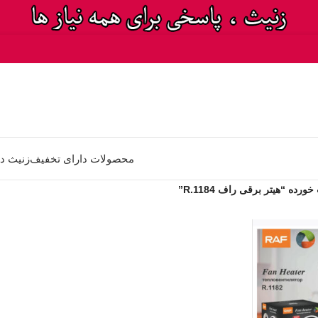
محصولات دارای تخفیف
زنیث د
ه “هیتر برقی راف R.1184”