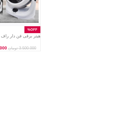
R.1184 . دارای الم
.000
3.500.000
تومان
دما. کم صدا،.