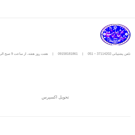
تلفن پشتیبانی:37114202 – 051
|
09158181861
|
هفت روز هفته، از ساعت 9 صبح الی 8 شب
تحویل اکسپرس