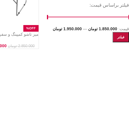
فیلتر براساس قیمت:
قیمت:
1.850.000 تومان
—
1.950.000 تومان
فیلتر
ترامپولینی ادریک – رویه
کیف حمل مخصوص
.000
2.850.000
تومان