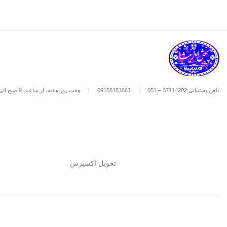
تلفن پشتیبانی:37114202 – 051
|
09158181861
|
هفت روز هفته، از ساعت 9 صبح الی 8 شب
تحویل اکسپرس