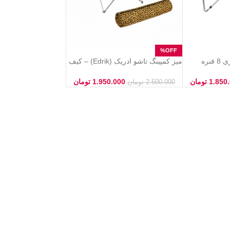
میز تاشو کمپینگ و سفری 8 فنره
میز کمپینگ تاشو ادریک (Edrik) – کیف
 برزنتی، با
دار و سبک، پرتابل و مقاوم برای سفر
و طبیعت‌گردی
1.850
تومان
1.950.000
تومان
2.500.000
تومان