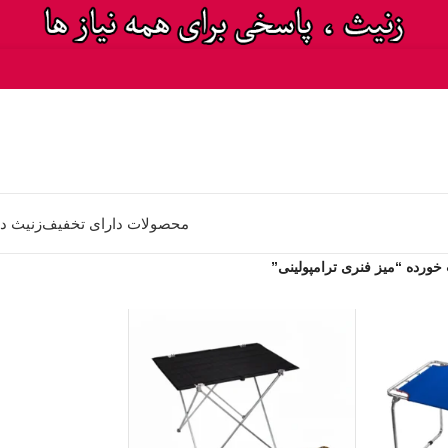
محصولات دارای تخفیف
زنیث د
رده “میز فنری ترامپولینی”