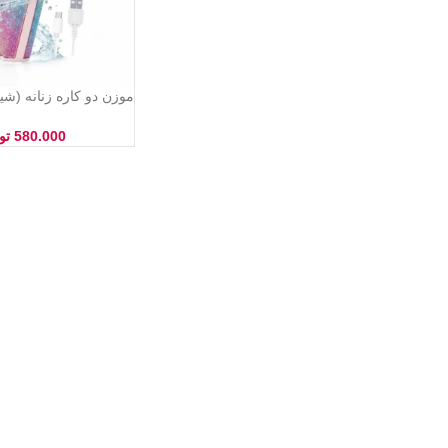
موزن دو کاره زنانه (ش
خط‌زن ابرو) – شارژی، 
فانتزی و بدون درد
580.000
تو