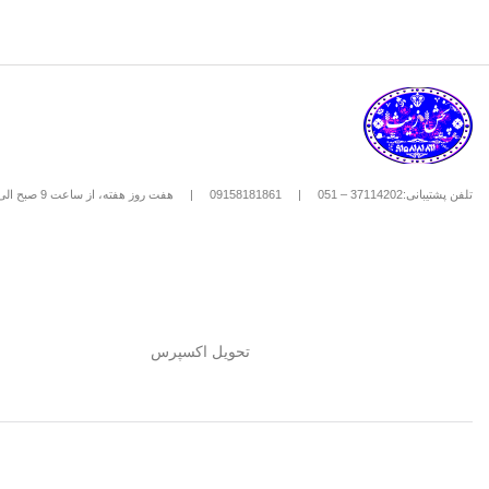
تلفن پشتیبانی:37114202 – 051
|
09158181861
|
هفت روز هفته، از ساعت 9 صبح الی 8 شب
تحویل اکسپرس