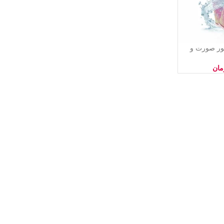
یور صورت و
طرح اکلیلی
مان