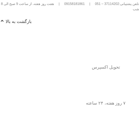
تلفن پشتیبانی:37114202 – 051
|
09158181861
|
هفت روز هفته، از ساعت 9 صبح الی 8
شب
بازگشت به بالا
تحویل اکسپرس
۷ روز هفته، ۲۴ ساعته