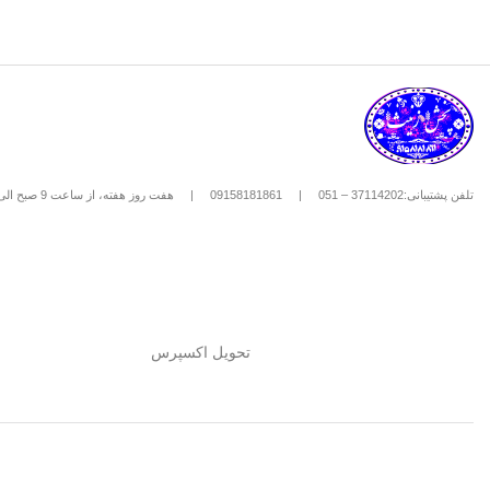
تلفن پشتیبانی:37114202 – 051
|
09158181861
|
هفت روز هفته، از ساعت 9 صبح الی 8 شب
تحویل اکسپرس