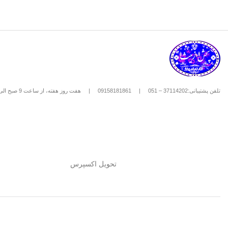
تلفن پشتیبانی:37114202 – 051
|
09158181861
|
هفت روز هفته، از ساعت 9 صبح الی 8 شب
تحویل اکسپرس