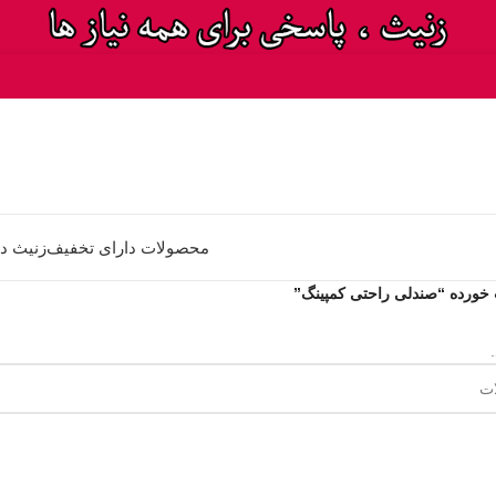
محصولات دارای تخفیف
زنیث د
ورده “صندلی راحتی کمپینگ”