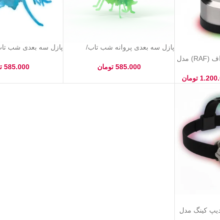
پازل سه بعدی پروانه شب تاب/
پازل سه بعدی شب تاب 
فروشگاه رنیت
پازل 3D درخشان در تاریکی
آسیاب برقی چندکاره راف (RAF) مدل
585.000
تومان
585.000
ت
1.200
تومان
دیپ کینگ مدل
 شارژی ضد آب و