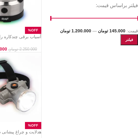
فیلتر براساس قیمت:
قیمت:
145.000 تومان
—
1.200.000 تومان
فیلتر
۷۱۱۳ – مخصوص ادویه و دانه‌ها
.000
2.250.000
تومان
هدلایت و چراغ پیشانی 
DK-320U | هدلایت