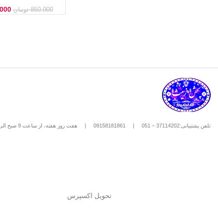
سبک
.000
850.000
تومان
تلفن پشتیبانی:37114202 – 051
|
09158181861
|
هفت روز هفته، از ساعت 9 صبح الی 8 شب
تحویل اکسپرس