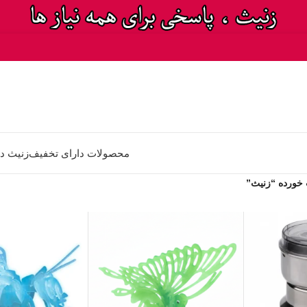
محصولات دارای تخفیف
زنیث د
ورده “زنیث”