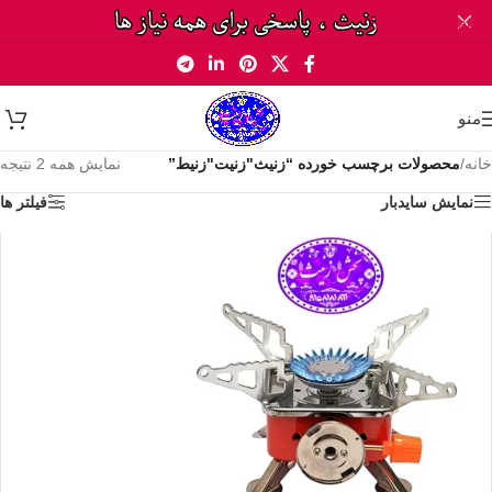
Skip to navigation
Skip to main content
منو
خانه
/
محصولات برچسب خورده “زنیث"زنیت"زنیط”
نمایش همه 2 نتیجه
نمایش سایدبار
فیلتر ها