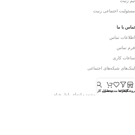
تیم زنیث
مسئولیت اجتماعی زنیث
تماس با ما
اطلاعات تماس
فرم تماس
ساعات کاری
لینک‌های شبکه‌های اجتماعی
آدرس زنیث
روشگاه
فیلتر ها
علاقه مندی ها
محصول
حساب کاربری من
خراسان رضوی - شهر مشهد - انتهای بلوار خیام
شمالی - مجتمع تجاری گردشگری الماس شرق
طبقه منفی یک - دور آبنمای مرکزی
ابتدای راهرو ورودی چهارم