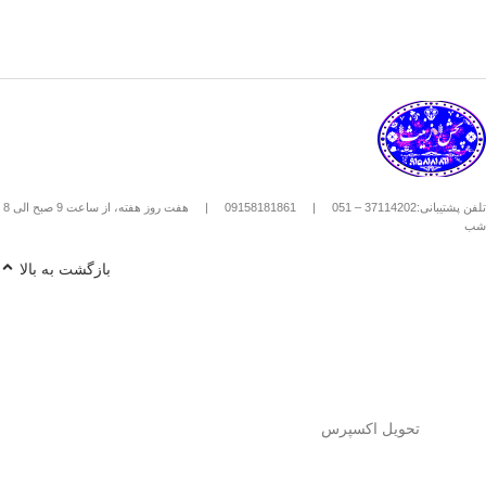
تلفن پشتیبانی:37114202 – 051
|
09158181861
|
هفت روز هفته، از ساعت 9 صبح الی 8
شب
بازگشت به بالا
تحویل اکسپرس