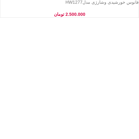
فانوس خورشیدی وشارژی مدلHW1277
2.500.000
تومان