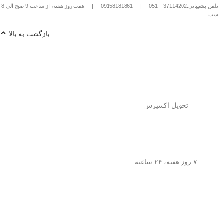
تلفن پشتیبانی:37114202 – 051
|
09158181861
|
هفت روز هفته، از ساعت 9 صبح الی 8
شب
بازگشت به بالا
تحویل اکسپرس
۷ روز هفته، ۲۴ ساعته