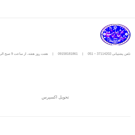
تلفن پشتیبانی:37114202 – 051
|
09158181861
|
هفت روز هفته، از ساعت 9 صبح الی 8 شب
تحویل اکسپرس