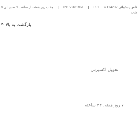
تلفن پشتیبانی:37114202 – 051
|
09158181861
|
هفت روز هفته، از ساعت 9 صبح الی 8
شب
بازگشت به بالا
تحویل اکسپرس
۷ روز هفته، ۲۴ ساعته