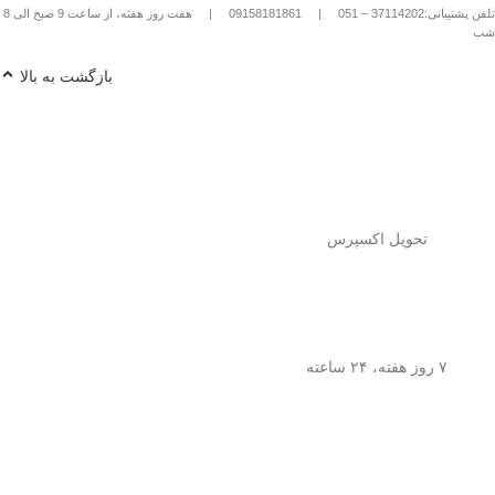
تلفن پشتیبانی:37114202 – 051
|
09158181861
|
هفت روز هفته، از ساعت 9 صبح الی 8
شب
بازگشت به بالا
تحویل اکسپرس
۷ روز هفته، ۲۴ ساعته