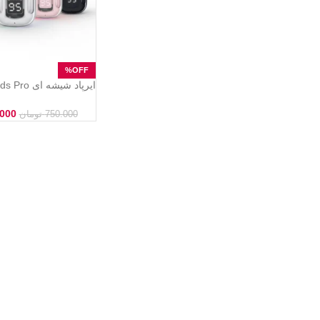
هندزفری بلوتوثی شفاف
.000
750.000
تومان