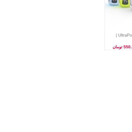
ایرپاد شیشه ای UltraPods Pro |
 با بیس قوی
550
تومان