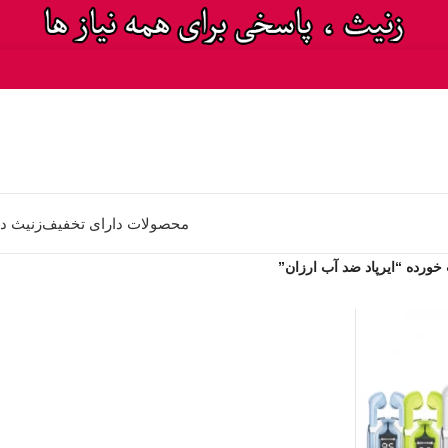
محصولات دارای تخفیف
زنیث د
رده “ایرپاد ضد آب ارزان”