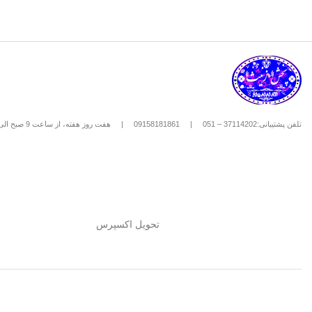
تلفن پشتیبانی:37114202 – 051
|
09158181861
|
هفت روز هفته، از ساعت 9 صبح الی 8 شب
تحویل اکسپرس