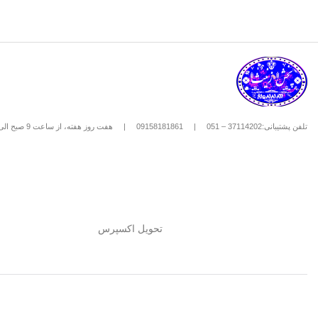
تلفن پشتیبانی:37114202 – 051
|
09158181861
|
هفت روز هفته، از ساعت 9 صبح الی 8 شب
تحویل اکسپرس