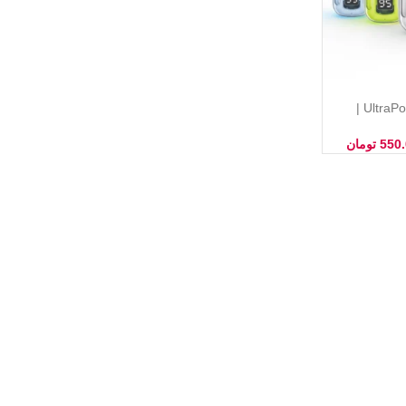
ایرپاد شیشه ای UltraPods Pro |
 با بیس قوی
550
تومان