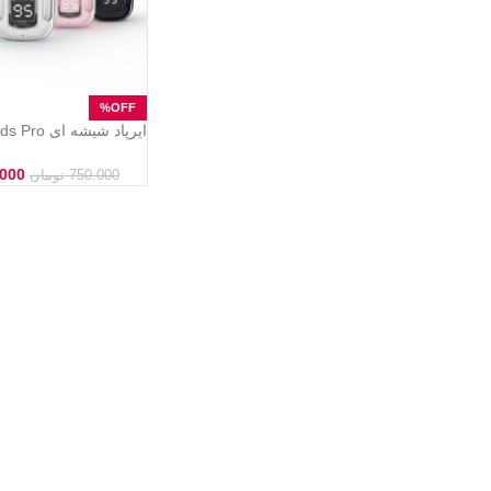
هندزفری بلوتوثی شفاف
.000
750.000
تومان