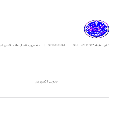
تلفن پشتیبانی:37114202 – 051
|
09158181861
|
هفت روز هفته، از ساعت 9 صبح الی 8 شب
تحویل اکسپرس