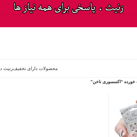
محصولات دارای تخفیف
زنیث د
خورده “اکسسوری ناخن”