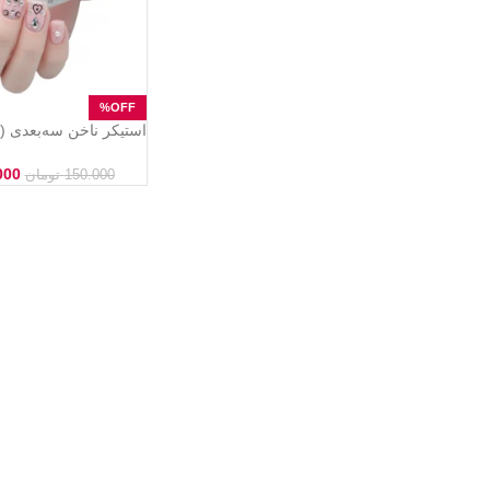
ا
Sticker)
000
150.000
تومان