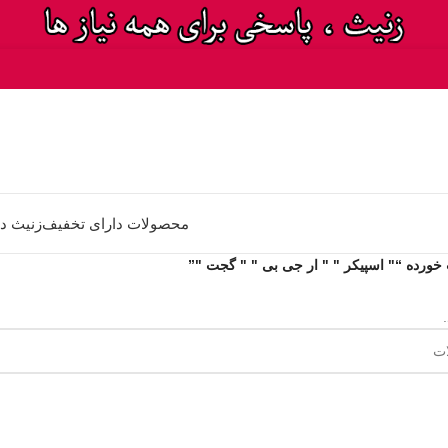
محصولات دارای تخفیف
زنیث د
رده “" اسپیکر " " ار جی بی " " گجت "”