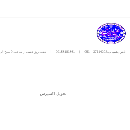
تلفن پشتیبانی:37114202 – 051
|
09158181861
|
هفت روز هفته، از ساعت 9 صبح الی 8 شب
تحویل اکسپرس