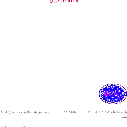
1.800.000
تومان
تلفن پشتیبانی:37114202 – 051
|
09158181861
|
هفت روز هفته، از ساعت 9 صبح الی 8
شب