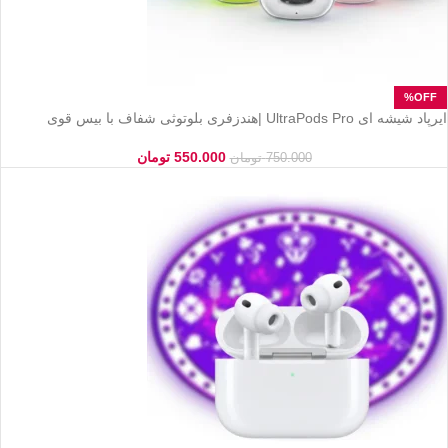
ایرپاد شیشه ای UltraPods Pro |هندزفری بلوتوثی شفاف با بیس قوی
550.000
تومان
750.000
تومان