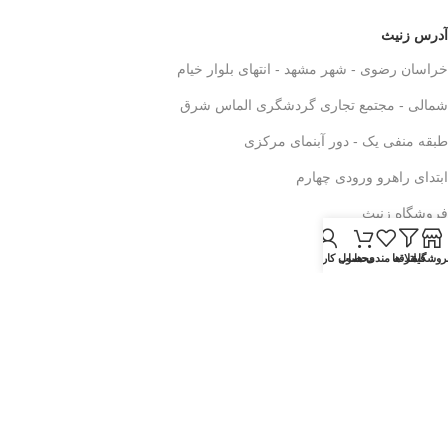
آدرس زنیث
خراسان رضوی - شهر مشهد - انتهای بلوار خیام
شمالی - مجتمع تجاری گردشگری الماس شرق
طبقه منفی یک - دور آبنمای مرکزی
ابتدای راهرو ورودی چهارم
فروشگاه زنیث
روشگاه
فیلتر ها
علاقه مندی ها
محصول
حساب کاربری من
استفاده از مطالب فروشگاه اینترنتی زنیث فقط برای مقاصد غیرتجاری و با
ذکر منبع بلامانع است. کلیه حقوق این سایت متعلق به فروشگاه زنیث