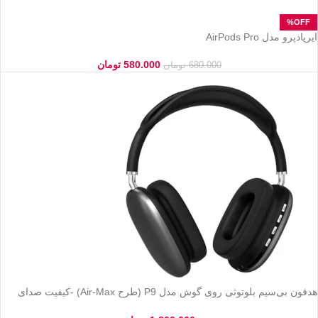
ایرپادپرو مدل AirPods Pro
580.000
تومان
680.000
تومان
هدفون بی‌سیم بلوتوثی روی گوش مدل P9 (طرح Air-Max) -کیفیت صدای
عالی و باس قوی