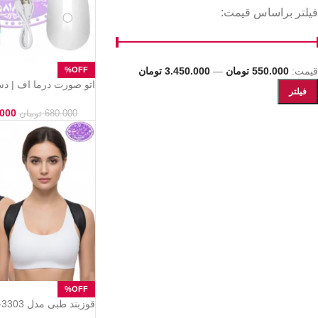
فیلتر براساس قیمت:
قیمت:
550.000 تومان
—
3.450.000 تومان
اتو صورت درما اف | دس
فیلتر
و جوانسازی پوست
.000
680.000
تومان
رفع افتادگی شانه و اصل