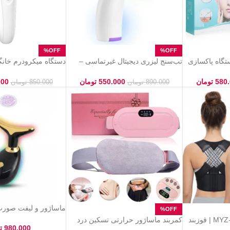
تگاه پاکسازی
تب‌سنج لیزری دیجیتال غیرتماسی –
دستگاه میکرودرم خانگی
اندازه‌گیری سریع، دقیق و کاملاً ایمن
بردار و جوانساز پوست
580
تومان
550.000
تومان
000
890.000
تومان
850.000
تومان
ماساژور و لیفت صورت
جوانسازی و سفت کنن
قوزبند طبی مدل MYZ-3303 | قوزبند
کمربند ماساژور حرارتی تسکین درد
980.000
ت
اح فرم بدن
قاعدگی – گرما و آرامش برای بانوان