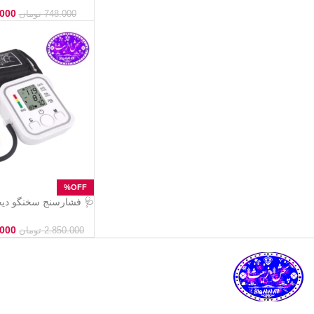
.000
748.000
تومان
🩺 فشارسنج سخنگو دیجی
lood Pressure Monitor
.000
2.850.000
تومان