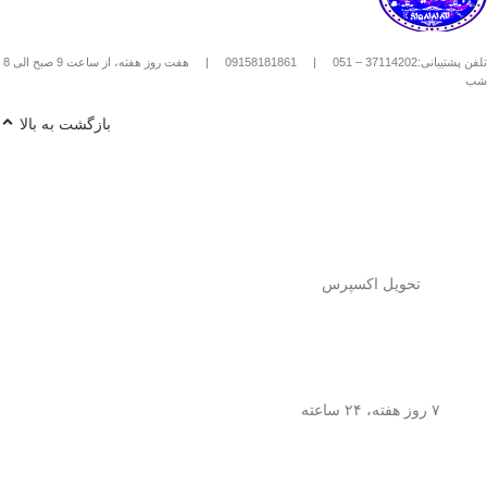
استیل استفاده کنیم؟
1️⃣
پودر قهوه آسیاب متوسط
(حدود
10
تلفن پشتیبانی:37114202 – 051
|
09158181861
|
هفت روز هفته، از ساعت 9 صبح الی 8
تا 15 گرم برای هر فنجان
) رو داخل
شب
فرنچ پرس بریز. 🌰☕
2️⃣
آب داغ (نه جوش!)
با دمای حدود
90
بازگشت به بالا
درجه سانتی‌گراد
رو اضافه کن. ♨️
3️⃣ قهوه رو
به‌آرومی هم بزن
تا طعم و
عطرش آزاد بشه. 🌀
4️⃣ درب فرنچ پرس رو بذار و
3 تا 5
دقیقه صبر کن
تا عصاره قهوه به خوبی
خارج بشه. ⏳
5️⃣
اهرم استیل رو آروم و یکنواخت
فشار بده
تا قهوه آماده سرو بشه. 🤏
تحویل اکسپرس
6️⃣
تمام شد!
حالا قهوه‌ی دمی
خوش‌طعم و عطر خودتو داخل فنجون
بریز و ازش لذت ببر! ☕😍
💡
نکته:
این فرنچ پرس فقط برای قهوه
نیست! می‌تونی باهاش
چای طبیعی و
۷ روز هفته، ۲۴ ساعته
انواع دمنوش‌های گیاهی
هم درست
کنی! 🌿🍵
🎯
چرا فرنچ پرس