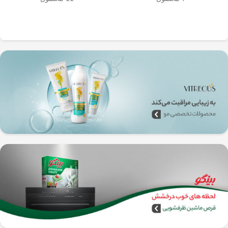
به‌راحتی جدا می‌شن و تمیز می‌شن
🧼
آشپزخانه شما تضمین
🚿
می‌کند.
✅
بدون نیاز به برق و دستگاه‌های
گران‌قیمت
–
همه‌جا، حتی تو سفر هم
می‌تونی ازش استفاده کنی!
🚗🏕️
🛠️
چطور از فرنچ پرس
استیل استفاده کنیم؟
1️⃣
پودر قهوه آسیاب متوسط
(حدود
10
تا 15 گرم برای هر فنجان
) رو داخل
فرنچ پرس بریز. 🌰☕
2️⃣
آب داغ (نه جوش!)
با دمای حدود
90
درجه سانتی‌گراد
رو اضافه کن. ♨️
3️⃣ قهوه رو
به‌آرومی هم بزن
تا طعم و
عطرش آزاد بشه. 🌀
4️⃣ درب فرنچ پرس رو بذار و
3 تا 5
دقیقه صبر کن
تا عصاره قهوه به خوبی
خارج بشه. ⏳
5️⃣
اهرم استیل رو آروم و یکنواخت
فشار بده
تا قهوه آماده سرو بشه. 🤏
6️⃣
تمام شد!
حالا قهوه‌ی دمی