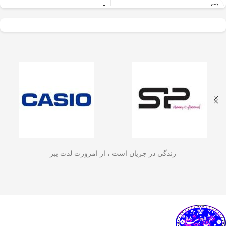
عالی برای آسیاب سریع
✅
جنس بدنه از استیل ضدزنگ 304
–
و یکنواخت دانه‌های
مقاوم، بادوام و لاکچری!
🏆💪
✅
ظرفیت 600 میلی‌لیتر
– مناسب برای
قهوه، ادویه‌جات، شکر
3 تا 4 فنجان قهوه تازه
☕☕☕
و آجیل
است. دستگاه
✅
فیلتر استیل 3 لایه
–
جلوگیری از ورود
ذرات قهوه به نوشیدنی
🏅🛡️
دارای طراحی ایمن
✅
حفظ دمای قهوه برای مدت
(فعال شدن با فشار
طولانی‌تر
–
دیگه لازم نیست قهوه‌ات
زود سرد بشه!
🔥♨️
درب) و بدنه‌ای مقاوم و
✅
قابل استفاده برای قهوه، چای و
سبک است که استفاده
انواع دمنوش گیاهی
🍃🍵
✅
دسته‌ی عایق حرارت
–
برای راحتی
آسان و حفظ تازگی
بیشتر و جلوگیری از سوختگی
🤲🔥
مواد غذایی را در
✅
شستشوی راحت و سریع
–
قطعاتش
زندگی در جریان است ، از امروزت لذت ببر
به‌راحتی جدا می‌شن و تمیز می‌شن
🧼
آشپزخانه شما تضمین
🚿
می‌کند.
✅
بدون نیاز به برق و دستگاه‌های
گران‌قیمت
–
همه‌جا، حتی تو سفر هم
link happy luke
می‌تونی ازش استفاده کنی!
🚗🏕️
🛠️
چطور از فرنچ پرس