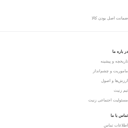
استیل 600 میلی رو
انتخاب کنیم؟
ضمانت اصل بودن کالا
✅
بدنه مقاوم و بادوام – استیل ضدزنگ
🏅
304
✅
حفظ طعم واقعی قهوه – فیلتر 3 لایه
استیل
☕👌
✅
قابل استفاده در خانه، محل کار و
در باره ما
سفر
🚗🏕️
✅
بدون نیاز به دستگاه‌های برقی
تاریخچه و پیشینه
گران‌قیمت
💰
ماموریت و چشم‌انداز
✅
قهوه‌سازی به سبک حرفه‌ای‌ها – لذت
یه دم‌آوری واقعی!
🎩☕
ارزش‌ها و اصول
تیم زنیث
مسئولیت اجتماعی زنیث
تماس با ما
اطلاعات تماس