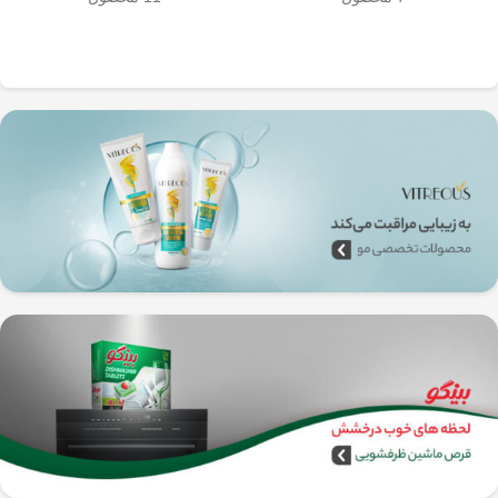
به‌راحتی جدا می‌شن و تمیز می‌شن
🧼
آشپزخانه شما تضمین
🚿
می‌کند.
✅
بدون نیاز به برق و دستگاه‌های
گران‌قیمت
–
همه‌جا، حتی تو سفر هم
می‌تونی ازش استفاده کنی!
🚗🏕️
🛠️
چطور از فرنچ پرس
استیل استفاده کنیم؟
1️⃣
پودر قهوه آسیاب متوسط
(حدود
10
تا 15 گرم برای هر فنجان
) رو داخل
فرنچ پرس بریز. 🌰☕
2️⃣
آب داغ (نه جوش!)
با دمای حدود
90
درجه سانتی‌گراد
رو اضافه کن. ♨️
3️⃣ قهوه رو
به‌آرومی هم بزن
تا طعم و
عطرش آزاد بشه. 🌀
4️⃣ درب فرنچ پرس رو بذار و
3 تا 5
دقیقه صبر کن
تا عصاره قهوه به خوبی
خارج بشه. ⏳
5️⃣
اهرم استیل رو آروم و یکنواخت
فشار بده
تا قهوه آماده سرو بشه. 🤏
6️⃣
تمام شد!
حالا قهوه‌ی دمی