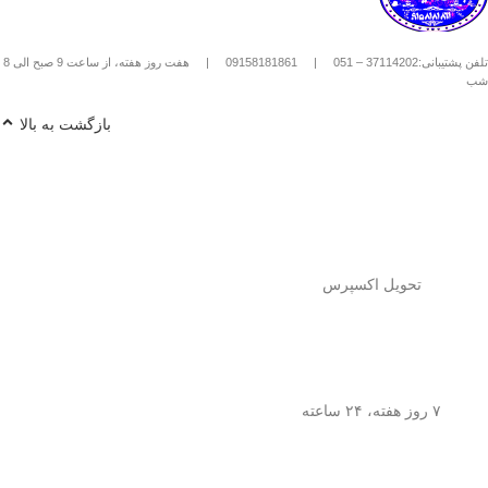
استیل استفاده کنیم؟
1️⃣
پودر قهوه آسیاب متوسط
(حدود
10
تلفن پشتیبانی:37114202 – 051
|
09158181861
|
هفت روز هفته، از ساعت 9 صبح الی 8
تا 15 گرم برای هر فنجان
) رو داخل
شب
فرنچ پرس بریز. 🌰☕
2️⃣
آب داغ (نه جوش!)
با دمای حدود
90
بازگشت به بالا
درجه سانتی‌گراد
رو اضافه کن. ♨️
3️⃣ قهوه رو
به‌آرومی هم بزن
تا طعم و
عطرش آزاد بشه. 🌀
4️⃣ درب فرنچ پرس رو بذار و
3 تا 5
دقیقه صبر کن
تا عصاره قهوه به خوبی
خارج بشه. ⏳
5️⃣
اهرم استیل رو آروم و یکنواخت
فشار بده
تا قهوه آماده سرو بشه. 🤏
تحویل اکسپرس
6️⃣
تمام شد!
حالا قهوه‌ی دمی
خوش‌طعم و عطر خودتو داخل فنجون
بریز و ازش لذت ببر! ☕😍
💡
نکته:
این فرنچ پرس فقط برای قهوه
نیست! می‌تونی باهاش
چای طبیعی و
۷ روز هفته، ۲۴ ساعته
انواع دمنوش‌های گیاهی
هم درست
کنی! 🌿🍵
🎯
چرا فرنچ پرس