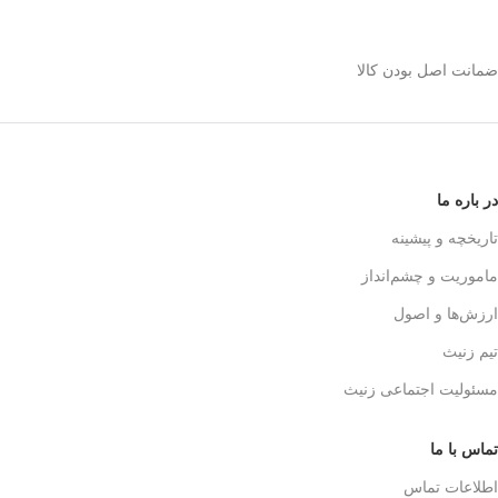
استیل 600 میلی رو
انتخاب کنیم؟
ضمانت اصل بودن کالا
✅
بدنه مقاوم و بادوام – استیل ضدزنگ
🏅
304
✅
حفظ طعم واقعی قهوه – فیلتر 3 لایه
استیل
☕👌
✅
قابل استفاده در خانه، محل کار و
در باره ما
سفر
🚗🏕️
✅
بدون نیاز به دستگاه‌های برقی
تاریخچه و پیشینه
گران‌قیمت
💰
ماموریت و چشم‌انداز
✅
قهوه‌سازی به سبک حرفه‌ای‌ها – لذت
یه دم‌آوری واقعی!
🎩☕
ارزش‌ها و اصول
تیم زنیث
مسئولیت اجتماعی زنیث
تماس با ما
اطلاعات تماس