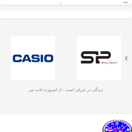
عالی برای آسیاب سریع
✅
جنس بدنه از استیل ضدزنگ 304
–
و یکنواخت دانه‌های
مقاوم، بادوام و لاکچری!
🏆💪
✅
ظرفیت 600 میلی‌لیتر
– مناسب برای
قهوه، ادویه‌جات، شکر
3 تا 4 فنجان قهوه تازه
☕☕☕
و آجیل
است. دستگاه
✅
فیلتر استیل 3 لایه
–
جلوگیری از ورود
ذرات قهوه به نوشیدنی
🏅🛡️
دارای طراحی ایمن
✅
حفظ دمای قهوه برای مدت
(فعال شدن با فشار
طولانی‌تر
–
دیگه لازم نیست قهوه‌ات
زود سرد بشه!
🔥♨️
درب) و بدنه‌ای مقاوم و
✅
قابل استفاده برای قهوه، چای و
سبک است که استفاده
انواع دمنوش گیاهی
🍃🍵
✅
دسته‌ی عایق حرارت
–
برای راحتی
آسان و حفظ تازگی
بیشتر و جلوگیری از سوختگی
🤲🔥
مواد غذایی را در
✅
شستشوی راحت و سریع
–
قطعاتش
زندگی در جریان است ، از امروزت لذت ببر
به‌راحتی جدا می‌شن و تمیز می‌شن
🧼
آشپزخانه شما تضمین
🚿
می‌کند.
✅
بدون نیاز به برق و دستگاه‌های
گران‌قیمت
–
همه‌جا، حتی تو سفر هم
link happy luke
می‌تونی ازش استفاده کنی!
🚗🏕️
🛠️
چطور از فرنچ پرس