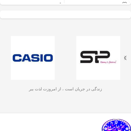
عالی برای آسیاب سریع
✅
جنس بدنه از استیل ضدزنگ 304
–
و یکنواخت دانه‌های
مقاوم، بادوام و لاکچری!
🏆💪
✅
ظرفیت 600 میلی‌لیتر
– مناسب برای
قهوه، ادویه‌جات، شکر
3 تا 4 فنجان قهوه تازه
☕☕☕
و آجیل
است. دستگاه
✅
فیلتر استیل 3 لایه
–
جلوگیری از ورود
ذرات قهوه به نوشیدنی
🏅🛡️
دارای طراحی ایمن
✅
حفظ دمای قهوه برای مدت
(فعال شدن با فشار
طولانی‌تر
–
دیگه لازم نیست قهوه‌ات
زود سرد بشه!
🔥♨️
درب) و بدنه‌ای مقاوم و
✅
قابل استفاده برای قهوه، چای و
سبک است که استفاده
انواع دمنوش گیاهی
🍃🍵
✅
دسته‌ی عایق حرارت
–
برای راحتی
آسان و حفظ تازگی
بیشتر و جلوگیری از سوختگی
🤲🔥
مواد غذایی را در
✅
شستشوی راحت و سریع
–
قطعاتش
زندگی در جریان است ، از امروزت لذت ببر
به‌راحتی جدا می‌شن و تمیز می‌شن
🧼
آشپزخانه شما تضمین
🚿
می‌کند.
✅
بدون نیاز به برق و دستگاه‌های
گران‌قیمت
–
همه‌جا، حتی تو سفر هم
link happy luke
می‌تونی ازش استفاده کنی!
🚗🏕️
🛠️
چطور از فرنچ پرس