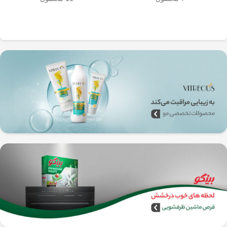
به‌راحتی جدا می‌شن و تمیز می‌شن
🧼
آشپزخانه شما تضمین
🚿
می‌کند.
✅
بدون نیاز به برق و دستگاه‌های
گران‌قیمت
–
همه‌جا، حتی تو سفر هم
می‌تونی ازش استفاده کنی!
🚗🏕️
🛠️
چطور از فرنچ پرس
استیل استفاده کنیم؟
1️⃣
پودر قهوه آسیاب متوسط
(حدود
10
تا 15 گرم برای هر فنجان
) رو داخل
فرنچ پرس بریز. 🌰☕
2️⃣
آب داغ (نه جوش!)
با دمای حدود
90
درجه سانتی‌گراد
رو اضافه کن. ♨️
3️⃣ قهوه رو
به‌آرومی هم بزن
تا طعم و
عطرش آزاد بشه. 🌀
4️⃣ درب فرنچ پرس رو بذار و
3 تا 5
دقیقه صبر کن
تا عصاره قهوه به خوبی
خارج بشه. ⏳
5️⃣
اهرم استیل رو آروم و یکنواخت
فشار بده
تا قهوه آماده سرو بشه. 🤏
6️⃣
تمام شد!
حالا قهوه‌ی دمی