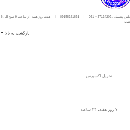
استیل استفاده کنیم؟
1️⃣
پودر قهوه آسیاب متوسط
(حدود
10
تلفن پشتیبانی:37114202 – 051
|
09158181861
|
هفت روز هفته، از ساعت 9 صبح الی 8
تا 15 گرم برای هر فنجان
) رو داخل
شب
فرنچ پرس بریز. 🌰☕
2️⃣
آب داغ (نه جوش!)
با دمای حدود
90
بازگشت به بالا
درجه سانتی‌گراد
رو اضافه کن. ♨️
3️⃣ قهوه رو
به‌آرومی هم بزن
تا طعم و
عطرش آزاد بشه. 🌀
4️⃣ درب فرنچ پرس رو بذار و
3 تا 5
دقیقه صبر کن
تا عصاره قهوه به خوبی
خارج بشه. ⏳
5️⃣
اهرم استیل رو آروم و یکنواخت
فشار بده
تا قهوه آماده سرو بشه. 🤏
تحویل اکسپرس
6️⃣
تمام شد!
حالا قهوه‌ی دمی
خوش‌طعم و عطر خودتو داخل فنجون
بریز و ازش لذت ببر! ☕😍
💡
نکته:
این فرنچ پرس فقط برای قهوه
نیست! می‌تونی باهاش
چای طبیعی و
۷ روز هفته، ۲۴ ساعته
انواع دمنوش‌های گیاهی
هم درست
کنی! 🌿🍵
🎯
چرا فرنچ پرس