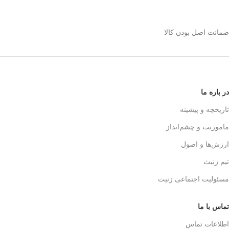
استیل 600 میلی رو
انتخاب کنیم؟
ضمانت اصل بودن کالا
✅
بدنه مقاوم و بادوام – استیل ضدزنگ
🏅
304
✅
حفظ طعم واقعی قهوه – فیلتر 3 لایه
استیل
☕👌
✅
قابل استفاده در خانه، محل کار و
در باره ما
سفر
🚗🏕️
✅
بدون نیاز به دستگاه‌های برقی
تاریخچه و پیشینه
گران‌قیمت
💰
ماموریت و چشم‌انداز
✅
قهوه‌سازی به سبک حرفه‌ای‌ها – لذت
یه دم‌آوری واقعی!
🎩☕
ارزش‌ها و اصول
تیم زنیث
مسئولیت اجتماعی زنیث
تماس با ما
اطلاعات تماس