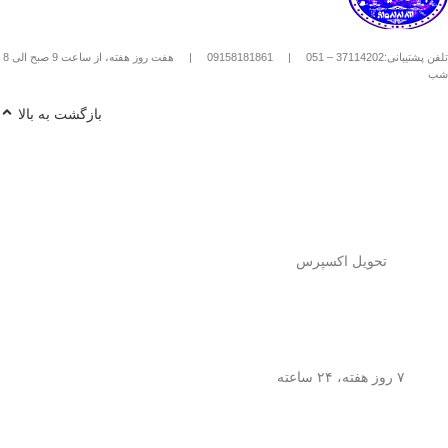
استیل استفاده کنیم؟
1️⃣
پودر قهوه آسیاب متوسط
(حدود
10
تلفن پشتیبانی:37114202 – 051
|
09158181861
|
هفت روز هفته، از ساعت 9 صبح الی 8
تا 15 گرم برای هر فنجان
) رو داخل
شب
فرنچ پرس بریز. 🌰☕
2️⃣
آب داغ (نه جوش!)
با دمای حدود
90
بازگشت به بالا
درجه سانتی‌گراد
رو اضافه کن. ♨️
3️⃣ قهوه رو
به‌آرومی هم بزن
تا طعم و
عطرش آزاد بشه. 🌀
4️⃣ درب فرنچ پرس رو بذار و
3 تا 5
دقیقه صبر کن
تا عصاره قهوه به خوبی
خارج بشه. ⏳
5️⃣
اهرم استیل رو آروم و یکنواخت
فشار بده
تا قهوه آماده سرو بشه. 🤏
تحویل اکسپرس
6️⃣
تمام شد!
حالا قهوه‌ی دمی
خوش‌طعم و عطر خودتو داخل فنجون
بریز و ازش لذت ببر! ☕😍
💡
نکته:
این فرنچ پرس فقط برای قهوه
نیست! می‌تونی باهاش
چای طبیعی و
۷ روز هفته، ۲۴ ساعته
انواع دمنوش‌های گیاهی
هم درست
کنی! 🌿🍵
🎯
چرا فرنچ پرس