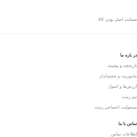
استیل 600 میلی رو
انتخاب کنیم؟
ضمانت اصل بودن کالا
✅
بدنه مقاوم و بادوام – استیل ضدزنگ
🏅
304
✅
حفظ طعم واقعی قهوه – فیلتر 3 لایه
استیل
☕👌
✅
قابل استفاده در خانه، محل کار و
در باره ما
سفر
🚗🏕️
✅
بدون نیاز به دستگاه‌های برقی
تاریخچه و پیشینه
گران‌قیمت
💰
ماموریت و چشم‌انداز
✅
قهوه‌سازی به سبک حرفه‌ای‌ها – لذت
یه دم‌آوری واقعی!
🎩☕
ارزش‌ها و اصول
تیم زنیث
مسئولیت اجتماعی زنیث
تماس با ما
اطلاعات تماس