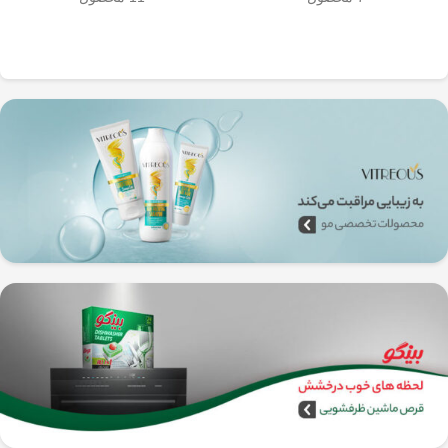
به‌راحتی جدا می‌شن و تمیز می‌شن
🧼
آشپزخانه شما تضمین
🚿
می‌کند.
✅
بدون نیاز به برق و دستگاه‌های
گران‌قیمت
–
همه‌جا، حتی تو سفر هم
می‌تونی ازش استفاده کنی!
🚗🏕️
🛠️
چطور از فرنچ پرس
استیل استفاده کنیم؟
1️⃣
پودر قهوه آسیاب متوسط
(حدود
10
تا 15 گرم برای هر فنجان
) رو داخل
فرنچ پرس بریز. 🌰☕
2️⃣
آب داغ (نه جوش!)
با دمای حدود
90
درجه سانتی‌گراد
رو اضافه کن. ♨️
3️⃣ قهوه رو
به‌آرومی هم بزن
تا طعم و
عطرش آزاد بشه. 🌀
4️⃣ درب فرنچ پرس رو بذار و
3 تا 5
دقیقه صبر کن
تا عصاره قهوه به خوبی
خارج بشه. ⏳
5️⃣
اهرم استیل رو آروم و یکنواخت
فشار بده
تا قهوه آماده سرو بشه. 🤏
6️⃣
تمام شد!
حالا قهوه‌ی دمی