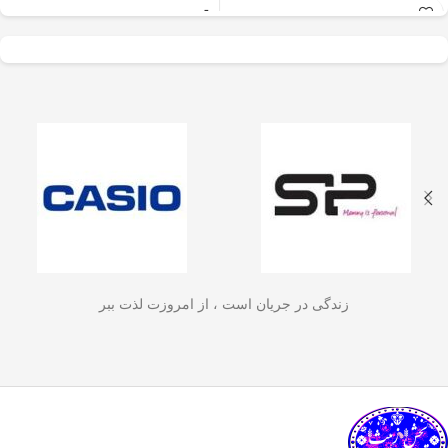
عالی برای آسیاب سریع
✅
جنس بدنه از استیل ضدزنگ 304
–
و یکنواخت دانه‌های
مقاوم، بادوام و لاکچری!
🏆💪
✅
ظرفیت 600 میلی‌لیتر
– مناسب برای
قهوه، ادویه‌جات، شکر
3 تا 4 فنجان قهوه تازه
☕☕☕
و آجیل
است. دستگاه
✅
فیلتر استیل 3 لایه
–
جلوگیری از ورود
ذرات قهوه به نوشیدنی
🏅🛡️
دارای طراحی ایمن
✅
حفظ دمای قهوه برای مدت
(فعال شدن با فشار
طولانی‌تر
–
دیگه لازم نیست قهوه‌ات
زود سرد بشه!
🔥♨️
درب) و بدنه‌ای مقاوم و
✅
قابل استفاده برای قهوه، چای و
سبک است که استفاده
انواع دمنوش گیاهی
🍃🍵
✅
دسته‌ی عایق حرارت
–
برای راحتی
آسان و حفظ تازگی
بیشتر و جلوگیری از سوختگی
🤲🔥
مواد غذایی را در
✅
شستشوی راحت و سریع
–
قطعاتش
زندگی در جریان است ، از امروزت لذت ببر
به‌راحتی جدا می‌شن و تمیز می‌شن
🧼
آشپزخانه شما تضمین
🚿
می‌کند.
✅
بدون نیاز به برق و دستگاه‌های
گران‌قیمت
–
همه‌جا، حتی تو سفر هم
link happy luke
می‌تونی ازش استفاده کنی!
🚗🏕️
🛠️
چطور از فرنچ پرس