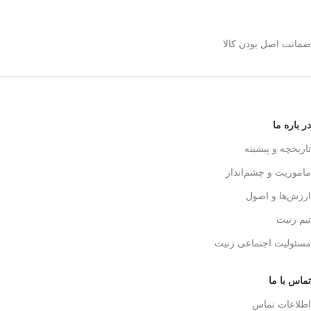
استیل 600 میلی رو
انتخاب کنیم؟
ضمانت اصل بودن کالا
✅
بدنه مقاوم و بادوام – استیل ضدزنگ
🏅
304
✅
حفظ طعم واقعی قهوه – فیلتر 3 لایه
استیل
☕👌
✅
قابل استفاده در خانه، محل کار و
در باره ما
سفر
🚗🏕️
✅
بدون نیاز به دستگاه‌های برقی
تاریخچه و پیشینه
گران‌قیمت
💰
ماموریت و چشم‌انداز
✅
قهوه‌سازی به سبک حرفه‌ای‌ها – لذت
یه دم‌آوری واقعی!
🎩☕
ارزش‌ها و اصول
تیم زنیث
مسئولیت اجتماعی زنیث
تماس با ما
اطلاعات تماس