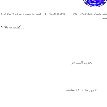
استیل استفاده کنیم؟
1️⃣
پودر قهوه آسیاب متوسط
(حدود
10
تلفن پشتیبانی:37114202 – 051
|
09158181861
|
هفت روز هفته، از ساعت 9 صبح الی 8
تا 15 گرم برای هر فنجان
) رو داخل
شب
فرنچ پرس بریز. 🌰☕
2️⃣
آب داغ (نه جوش!)
با دمای حدود
90
بازگشت به بالا
درجه سانتی‌گراد
رو اضافه کن. ♨️
3️⃣ قهوه رو
به‌آرومی هم بزن
تا طعم و
عطرش آزاد بشه. 🌀
4️⃣ درب فرنچ پرس رو بذار و
3 تا 5
دقیقه صبر کن
تا عصاره قهوه به خوبی
خارج بشه. ⏳
5️⃣
اهرم استیل رو آروم و یکنواخت
فشار بده
تا قهوه آماده سرو بشه. 🤏
تحویل اکسپرس
6️⃣
تمام شد!
حالا قهوه‌ی دمی
خوش‌طعم و عطر خودتو داخل فنجون
بریز و ازش لذت ببر! ☕😍
💡
نکته:
این فرنچ پرس فقط برای قهوه
نیست! می‌تونی باهاش
چای طبیعی و
۷ روز هفته، ۲۴ ساعته
انواع دمنوش‌های گیاهی
هم درست
کنی! 🌿🍵
🎯
چرا فرنچ پرس