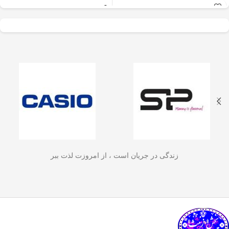
عالی برای آسیاب سریع
✅
جنس بدنه از استیل ضدزنگ 304
–
و یکنواخت دانه‌های
مقاوم، بادوام و لاکچری!
🏆💪
✅
ظرفیت 600 میلی‌لیتر
– مناسب برای
قهوه، ادویه‌جات، شکر
3 تا 4 فنجان قهوه تازه
☕☕☕
و آجیل
است. دستگاه
✅
فیلتر استیل 3 لایه
–
جلوگیری از ورود
ذرات قهوه به نوشیدنی
🏅🛡️
دارای طراحی ایمن
✅
حفظ دمای قهوه برای مدت
(فعال شدن با فشار
طولانی‌تر
–
دیگه لازم نیست قهوه‌ات
زود سرد بشه!
🔥♨️
درب) و بدنه‌ای مقاوم و
✅
قابل استفاده برای قهوه، چای و
سبک است که استفاده
انواع دمنوش گیاهی
🍃🍵
✅
دسته‌ی عایق حرارت
–
برای راحتی
آسان و حفظ تازگی
بیشتر و جلوگیری از سوختگی
🤲🔥
مواد غذایی را در
✅
شستشوی راحت و سریع
–
قطعاتش
زندگی در جریان است ، از امروزت لذت ببر
به‌راحتی جدا می‌شن و تمیز می‌شن
🧼
آشپزخانه شما تضمین
🚿
می‌کند.
✅
بدون نیاز به برق و دستگاه‌های
گران‌قیمت
–
همه‌جا، حتی تو سفر هم
link happy luke
می‌تونی ازش استفاده کنی!
🚗🏕️
🛠️
چطور از فرنچ پرس