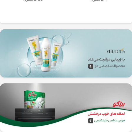
به‌راحتی جدا می‌شن و تمیز می‌شن
🧼
آشپزخانه شما تضمین
🚿
می‌کند.
✅
بدون نیاز به برق و دستگاه‌های
گران‌قیمت
–
همه‌جا، حتی تو سفر هم
می‌تونی ازش استفاده کنی!
🚗🏕️
🛠️
چطور از فرنچ پرس
استیل استفاده کنیم؟
1️⃣
پودر قهوه آسیاب متوسط
(حدود
10
تا 15 گرم برای هر فنجان
) رو داخل
فرنچ پرس بریز. 🌰☕
2️⃣
آب داغ (نه جوش!)
با دمای حدود
90
درجه سانتی‌گراد
رو اضافه کن. ♨️
3️⃣ قهوه رو
به‌آرومی هم بزن
تا طعم و
عطرش آزاد بشه. 🌀
4️⃣ درب فرنچ پرس رو بذار و
3 تا 5
دقیقه صبر کن
تا عصاره قهوه به خوبی
خارج بشه. ⏳
5️⃣
اهرم استیل رو آروم و یکنواخت
فشار بده
تا قهوه آماده سرو بشه. 🤏
6️⃣
تمام شد!
حالا قهوه‌ی دمی