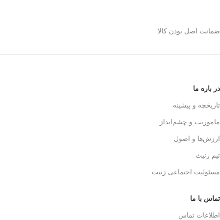
استیل 600 میلی رو
انتخاب کنیم؟
ضمانت اصل بودن کالا
✅
بدنه مقاوم و بادوام – استیل ضدزنگ
🏅
304
✅
حفظ طعم واقعی قهوه – فیلتر 3 لایه
استیل
☕👌
✅
قابل استفاده در خانه، محل کار و
در باره ما
سفر
🚗🏕️
✅
بدون نیاز به دستگاه‌های برقی
تاریخچه و پیشینه
گران‌قیمت
💰
ماموریت و چشم‌انداز
✅
قهوه‌سازی به سبک حرفه‌ای‌ها – لذت
یه دم‌آوری واقعی!
🎩☕
ارزش‌ها و اصول
تیم زنیث
مسئولیت اجتماعی زنیث
تماس با ما
اطلاعات تماس