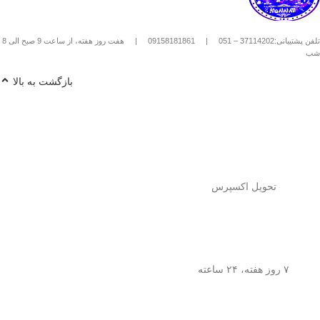
استیل استفاده کنیم؟
1️⃣
پودر قهوه آسیاب متوسط
(حدود
10
تلفن پشتیبانی:37114202 – 051
|
09158181861
|
هفت روز هفته، از ساعت 9 صبح الی 8
تا 15 گرم برای هر فنجان
) رو داخل
شب
فرنچ پرس بریز. 🌰☕
2️⃣
آب داغ (نه جوش!)
با دمای حدود
90
بازگشت به بالا
درجه سانتی‌گراد
رو اضافه کن. ♨️
3️⃣ قهوه رو
به‌آرومی هم بزن
تا طعم و
عطرش آزاد بشه. 🌀
4️⃣ درب فرنچ پرس رو بذار و
3 تا 5
دقیقه صبر کن
تا عصاره قهوه به خوبی
خارج بشه. ⏳
5️⃣
اهرم استیل رو آروم و یکنواخت
فشار بده
تا قهوه آماده سرو بشه. 🤏
تحویل اکسپرس
6️⃣
تمام شد!
حالا قهوه‌ی دمی
خوش‌طعم و عطر خودتو داخل فنجون
بریز و ازش لذت ببر! ☕😍
💡
نکته:
این فرنچ پرس فقط برای قهوه
نیست! می‌تونی باهاش
چای طبیعی و
۷ روز هفته، ۲۴ ساعته
انواع دمنوش‌های گیاهی
هم درست
کنی! 🌿🍵
🎯
چرا فرنچ پرس