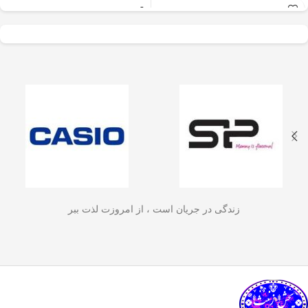
عالی برای آسیاب سریع
✅
جنس بدنه از استیل ضدزنگ 304
–
و یکنواخت دانه‌های
مقاوم، بادوام و لاکچری!
🏆💪
✅
ظرفیت 600 میلی‌لیتر
– مناسب برای
قهوه، ادویه‌جات، شکر
3 تا 4 فنجان قهوه تازه
☕☕☕
و آجیل
است. دستگاه
✅
فیلتر استیل 3 لایه
–
جلوگیری از ورود
ذرات قهوه به نوشیدنی
🏅🛡️
دارای طراحی ایمن
✅
حفظ دمای قهوه برای مدت
(فعال شدن با فشار
طولانی‌تر
–
دیگه لازم نیست قهوه‌ات
زود سرد بشه!
🔥♨️
درب) و بدنه‌ای مقاوم و
✅
قابل استفاده برای قهوه، چای و
سبک است که استفاده
انواع دمنوش گیاهی
🍃🍵
✅
دسته‌ی عایق حرارت
–
برای راحتی
آسان و حفظ تازگی
بیشتر و جلوگیری از سوختگی
🤲🔥
مواد غذایی را در
✅
شستشوی راحت و سریع
–
قطعاتش
زندگی در جریان است ، از امروزت لذت ببر
به‌راحتی جدا می‌شن و تمیز می‌شن
🧼
آشپزخانه شما تضمین
🚿
می‌کند.
✅
بدون نیاز به برق و دستگاه‌های
گران‌قیمت
–
همه‌جا، حتی تو سفر هم
link happy luke
می‌تونی ازش استفاده کنی!
🚗🏕️
🛠️
چطور از فرنچ پرس