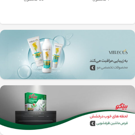
به‌راحتی جدا می‌شن و تمیز می‌شن
🧼
آشپزخانه شما تضمین
🚿
می‌کند.
✅
بدون نیاز به برق و دستگاه‌های
گران‌قیمت
–
همه‌جا، حتی تو سفر هم
می‌تونی ازش استفاده کنی!
🚗🏕️
🛠️
چطور از فرنچ پرس
استیل استفاده کنیم؟
1️⃣
پودر قهوه آسیاب متوسط
(حدود
10
تا 15 گرم برای هر فنجان
) رو داخل
فرنچ پرس بریز. 🌰☕
2️⃣
آب داغ (نه جوش!)
با دمای حدود
90
درجه سانتی‌گراد
رو اضافه کن. ♨️
3️⃣ قهوه رو
به‌آرومی هم بزن
تا طعم و
عطرش آزاد بشه. 🌀
4️⃣ درب فرنچ پرس رو بذار و
3 تا 5
دقیقه صبر کن
تا عصاره قهوه به خوبی
خارج بشه. ⏳
5️⃣
اهرم استیل رو آروم و یکنواخت
فشار بده
تا قهوه آماده سرو بشه. 🤏
6️⃣
تمام شد!
حالا قهوه‌ی دمی