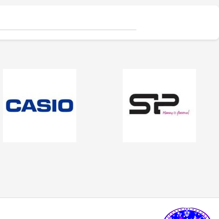
✅
جنس بدنه از استیل ضدزنگ 304
–
✅
حفظ طعم واقعی قهوه – فیلتر 3 لایه
قهوه، ادویه‌جات، شکر 
مقاوم، بادوام و لاکچری!
🏆💪
استیل
☕👌
آجیل
است. دستگاه دار
✅
ظرفیت 600 میلی‌لیتر
– مناسب برای
✅
قابل استفاده در خانه، محل کار و
3 تا 4 فنجان قهوه تازه
☕☕☕
طراحی ایمن (فعال ش
سفر
🚗🏕️
✅
فیلتر استیل 3 لایه
–
جلوگیری از ورود
✅
بدون نیاز به دستگاه‌های برقی
با فشار درب) و بدنه‌ای
ذرات قهوه به نوشیدنی
🏅🛡️
گران‌قیمت
💰
✅
حفظ دمای قهوه برای مدت طولانی‌تر
مقاوم و سبک است که
✅
قهوه‌سازی به سبک حرفه‌ای‌ها – لذت
–
دیگه لازم نیست قهوه‌ات زود سرد
یه دم‌آوری واقعی!
🎩☕
استفاده آسان و حفظ
بشه!
🔥♨️
تازگی مواد غذایی را در
✅
قابل استفاده برای قهوه، چای و انواع
دمنوش گیاهی
🍃🍵
آشپزخانه شما تضمین
✅
دسته‌ی عایق حرارت
–
برای راحتی
می‌کند.
بیشتر و جلوگیری از سوختگی
🤲🔥
✅
شستشوی راحت و سریع
–
قطعاتش
به‌راحتی جدا می‌شن و تمیز می‌شن
🧼
🚿
✅
بدون نیاز به برق و دستگاه‌های
گران‌قیمت
–
همه‌جا، حتی تو سفر هم
link happy luke
می‌تونی ازش استفاده کنی!
🚗🏕️
🛠️
چطور از فرنچ پرس