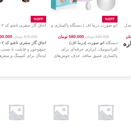
 چندکاره راف (RAF) مدل
اتو صورت درما اف | دستگاه پاکسازی و
جوانسازی پوست
همیشگی کمپینگ و سفرهام
ان
580.000
تومان
50.000
680.000
تومان
875.000
تومان
ره
دستگاه
اتو صورت (درما اف)
اجاق گاز سفری تاشو کد ۲۰۲
التراسونیک، ابزاری حرفه‌ای برای
جمع‌وجور و قابلیت تا شدن،
پاکسازی عمیق منافذ، حذف جوش‌های
ایده‌آل برای کمپینگ و سفر
،
سرسیاه و لیفتینگ پوست. این دستگاه با
این محصول که با یک
کیف ب
کمک امواج فراصوت باعث جذب بهتر
ارائه می‌شود، حمل‌ونقل آس
یاب
سرم‌های پوستی و جوانسازی چهره
محافظت کامل از دستگاه را
ای
می‌شود. بهترین کیفیت و قیمت اتو
کرده و با عملکرد قدرتمند، پ
و
صورت را از
فروشگاه زنیث
(Zenith)
فضای باز را برای شما لذت‌
بخواهید.
ای
دن