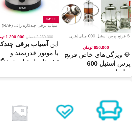
آسیاب برقی
۷۱۱۳ – مخصوص ادویه و دانه‌ها
☕ فرنچ پرس استیل 600 میلی‌لیتری
1.200.000
توم
2.250.000
تومان
این
آسیاب برقی چندکا
650.000
تومان
با موتور قدرتمند و
💎 ویژگی‌های خاص فرنچ
تیغه‌های استیل ضدزنگ
پرس
استیل 600
گزینه‌ای عالی برای آس
میلی‌لیتری
:
سریع و یکنواخت دانه‌ه
✅
جنس بدنه از استیل ضدزنگ 304
–
قهوه، ادویه‌جات، شکر 
مقاوم، بادوام و لاکچری!
🏆💪
آجیل
است. دستگاه دار
✅
ظرفیت 600 میلی‌لیتر
– مناسب برای
3 تا 4 فنجان قهوه تازه
☕☕☕
طراحی ایمن (فعال ش
✅
فیلتر استیل 3 لایه
–
جلوگیری از ورود
با فشار درب) و بدنه‌ای
ذرات قهوه به نوشیدنی
🏅🛡️
✅
حفظ دمای قهوه برای مدت طولانی‌تر
مقاوم و سبک است که
–
دیگه لازم نیست قهوه‌ات زود سرد