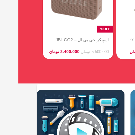
بعدی (3D Nail
ایرپاد شیشه ای UltraPods Pro |
هندزفری بلوتوثی شفاف با بیس
قوی
ن
550.000
تومان
750.000
تومان
54
01
54
24
21
روزها
ثانیه
دقیقه
ساعت
روزها