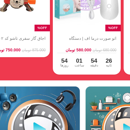
اسپیکر جی بی ال – JBL GO2
استیکر ناخن سه‌
Sticker)
2.400.000
تومان
38.000
توما
5.500.000
تومان
150.000
تومان
01
54
24
ثانیه
دقیقه
ساعت