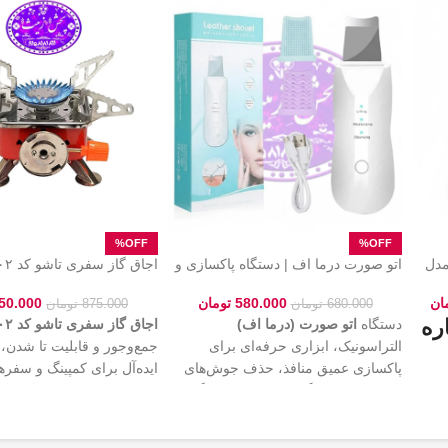
 چندکاره راف (RAF) مدل
اتو صورت درما اف | دستگاه پاکسازی و
جوانسازی پوست
همیشگی کمپینگ و سفرهام
ان
580.000
تومان
50.000
680.000
تومان
875.000
تومان
ره
دستگاه
اتو صورت (درما اف)
اجاق گاز سفری تاشو کد ۲۰۲
التراسونیک، ابزاری حرفه‌ای برای
جمع‌وجور و قابلیت تا شدن،
پاکسازی عمیق منافذ، حذف جوش‌های
ایده‌آل برای کمپینگ و سفر
،
سرسیاه و لیفتینگ پوست. این دستگاه با
این محصول که با یک
کیف ب
کمک امواج فراصوت باعث جذب بهتر
ارائه می‌شود، حمل‌ونقل آس
یاب
سرم‌های پوستی و جوانسازی چهره
محافظت کامل از دستگاه را
ای