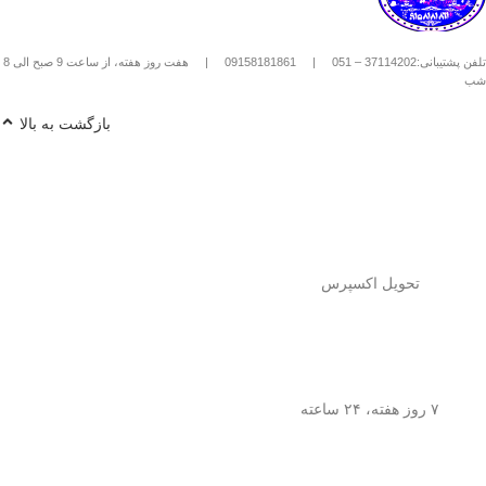
استیل استفاده کنیم؟
1️⃣
پودر قهوه آسیاب متوسط
(حدود
10
تلفن پشتیبانی:37114202 – 051
|
09158181861
|
هفت روز هفته، از ساعت 9 صبح الی 8
تا 15 گرم برای هر فنجان
) رو داخل
شب
فرنچ پرس بریز. 🌰☕
2️⃣
آب داغ (نه جوش!)
با دمای حدود
90
بازگشت به بالا
درجه سانتی‌گراد
رو اضافه کن. ♨️
3️⃣ قهوه رو
به‌آرومی هم بزن
تا طعم و
عطرش آزاد بشه. 🌀
4️⃣ درب فرنچ پرس رو بذار و
3 تا 5
دقیقه صبر کن
تا عصاره قهوه به خوبی
خارج بشه. ⏳
5️⃣
اهرم استیل رو آروم و یکنواخت
فشار بده
تا قهوه آماده سرو بشه. 🤏
تحویل اکسپرس
6️⃣
تمام شد!
حالا قهوه‌ی دمی
خوش‌طعم و عطر خودتو داخل فنجون
بریز و ازش لذت ببر! ☕😍
💡
نکته:
این فرنچ پرس فقط برای قهوه
نیست! می‌تونی باهاش
چای طبیعی و
۷ روز هفته، ۲۴ ساعته
انواع دمنوش‌های گیاهی
هم درست
کنی! 🌿🍵
🎯
چرا فرنچ پرس