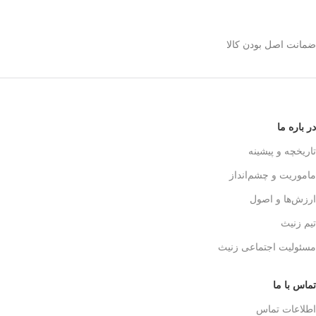
استیل 600 میلی رو
انتخاب کنیم؟
ضمانت اصل بودن کالا
✅
بدنه مقاوم و بادوام – استیل ضدزنگ
🏅
304
✅
حفظ طعم واقعی قهوه – فیلتر 3 لایه
استیل
☕👌
✅
قابل استفاده در خانه، محل کار و
در باره ما
سفر
🚗🏕️
✅
بدون نیاز به دستگاه‌های برقی
تاریخچه و پیشینه
گران‌قیمت
💰
ماموریت و چشم‌انداز
✅
قهوه‌سازی به سبک حرفه‌ای‌ها – لذت
یه دم‌آوری واقعی!
🎩☕
ارزش‌ها و اصول
تیم زنیث
مسئولیت اجتماعی زنیث
تماس با ما
اطلاعات تماس