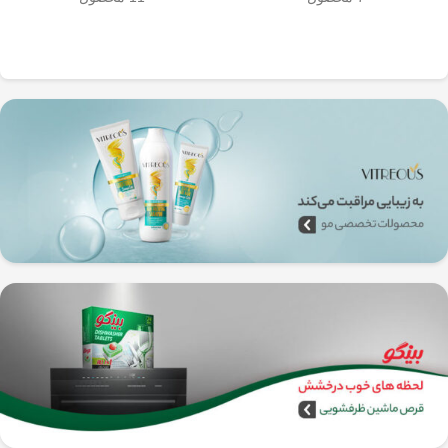
به‌راحتی جدا می‌شن و تمیز می‌شن
🧼
آشپزخانه شما تضمین
🚿
می‌کند.
✅
بدون نیاز به برق و دستگاه‌های
گران‌قیمت
–
همه‌جا، حتی تو سفر هم
می‌تونی ازش استفاده کنی!
🚗🏕️
🛠️
چطور از فرنچ پرس
استیل استفاده کنیم؟
1️⃣
پودر قهوه آسیاب متوسط
(حدود
10
تا 15 گرم برای هر فنجان
) رو داخل
فرنچ پرس بریز. 🌰☕
2️⃣
آب داغ (نه جوش!)
با دمای حدود
90
درجه سانتی‌گراد
رو اضافه کن. ♨️
3️⃣ قهوه رو
به‌آرومی هم بزن
تا طعم و
عطرش آزاد بشه. 🌀
4️⃣ درب فرنچ پرس رو بذار و
3 تا 5
دقیقه صبر کن
تا عصاره قهوه به خوبی
خارج بشه. ⏳
5️⃣
اهرم استیل رو آروم و یکنواخت
فشار بده
تا قهوه آماده سرو بشه. 🤏
6️⃣
تمام شد!
حالا قهوه‌ی دمی