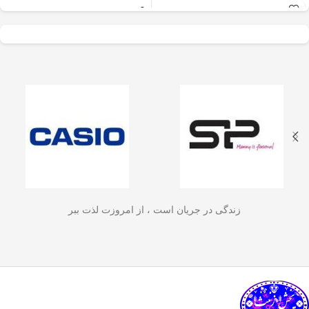
عالی برای آسیاب سریع
✅
جنس بدنه از استیل ضدزنگ 304
–
و یکنواخت دانه‌های
مقاوم، بادوام و لاکچری!
🏆💪
✅
ظرفیت 600 میلی‌لیتر
– مناسب برای
قهوه، ادویه‌جات، شکر
3 تا 4 فنجان قهوه تازه
☕☕☕
و آجیل
است. دستگاه
✅
فیلتر استیل 3 لایه
–
جلوگیری از ورود
ذرات قهوه به نوشیدنی
🏅🛡️
دارای طراحی ایمن
✅
حفظ دمای قهوه برای مدت
(فعال شدن با فشار
طولانی‌تر
–
دیگه لازم نیست قهوه‌ات
زود سرد بشه!
🔥♨️
درب) و بدنه‌ای مقاوم و
✅
قابل استفاده برای قهوه، چای و
سبک است که استفاده
انواع دمنوش گیاهی
🍃🍵
✅
دسته‌ی عایق حرارت
–
برای راحتی
آسان و حفظ تازگی
بیشتر و جلوگیری از سوختگی
🤲🔥
مواد غذایی را در
✅
شستشوی راحت و سریع
–
قطعاتش
زندگی در جریان است ، از امروزت لذت ببر
به‌راحتی جدا می‌شن و تمیز می‌شن
🧼
آشپزخانه شما تضمین
🚿
می‌کند.
✅
بدون نیاز به برق و دستگاه‌های
گران‌قیمت
–
همه‌جا، حتی تو سفر هم
link happy luke
می‌تونی ازش استفاده کنی!
🚗🏕️
🛠️
چطور از فرنچ پرس