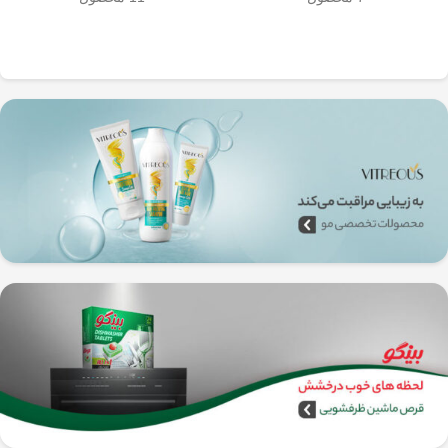
به‌راحتی جدا می‌شن و تمیز می‌شن
🧼
آشپزخانه شما تضمین
🚿
می‌کند.
✅
بدون نیاز به برق و دستگاه‌های
گران‌قیمت
–
همه‌جا، حتی تو سفر هم
می‌تونی ازش استفاده کنی!
🚗🏕️
🛠️
چطور از فرنچ پرس
استیل استفاده کنیم؟
1️⃣
پودر قهوه آسیاب متوسط
(حدود
10
تا 15 گرم برای هر فنجان
) رو داخل
فرنچ پرس بریز. 🌰☕
2️⃣
آب داغ (نه جوش!)
با دمای حدود
90
درجه سانتی‌گراد
رو اضافه کن. ♨️
3️⃣ قهوه رو
به‌آرومی هم بزن
تا طعم و
عطرش آزاد بشه. 🌀
4️⃣ درب فرنچ پرس رو بذار و
3 تا 5
دقیقه صبر کن
تا عصاره قهوه به خوبی
خارج بشه. ⏳
5️⃣
اهرم استیل رو آروم و یکنواخت
فشار بده
تا قهوه آماده سرو بشه. 🤏
6️⃣
تمام شد!
حالا قهوه‌ی دمی