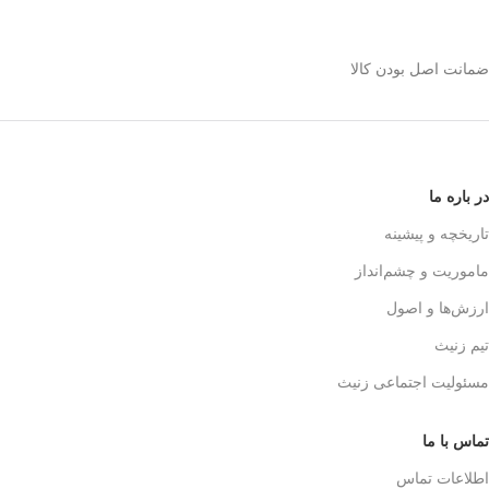
استیل 600 میلی رو
انتخاب کنیم؟
ضمانت اصل بودن کالا
✅
بدنه مقاوم و بادوام – استیل ضدزنگ
🏅
304
✅
حفظ طعم واقعی قهوه – فیلتر 3 لایه
استیل
☕👌
✅
قابل استفاده در خانه، محل کار و
در باره ما
سفر
🚗🏕️
✅
بدون نیاز به دستگاه‌های برقی
تاریخچه و پیشینه
گران‌قیمت
💰
ماموریت و چشم‌انداز
✅
قهوه‌سازی به سبک حرفه‌ای‌ها – لذت
یه دم‌آوری واقعی!
🎩☕
ارزش‌ها و اصول
تیم زنیث
مسئولیت اجتماعی زنیث
تماس با ما
اطلاعات تماس