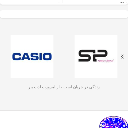
عالی برای آسیاب سریع
✅
جنس بدنه از استیل ضدزنگ 304
–
و یکنواخت دانه‌های
مقاوم، بادوام و لاکچری!
🏆💪
✅
ظرفیت 600 میلی‌لیتر
– مناسب برای
قهوه، ادویه‌جات، شکر
3 تا 4 فنجان قهوه تازه
☕☕☕
و آجیل
است. دستگاه
✅
فیلتر استیل 3 لایه
–
جلوگیری از ورود
ذرات قهوه به نوشیدنی
🏅🛡️
دارای طراحی ایمن
✅
حفظ دمای قهوه برای مدت
(فعال شدن با فشار
طولانی‌تر
–
دیگه لازم نیست قهوه‌ات
زود سرد بشه!
🔥♨️
درب) و بدنه‌ای مقاوم و
✅
قابل استفاده برای قهوه، چای و
سبک است که استفاده
انواع دمنوش گیاهی
🍃🍵
✅
دسته‌ی عایق حرارت
–
برای راحتی
آسان و حفظ تازگی
بیشتر و جلوگیری از سوختگی
🤲🔥
مواد غذایی را در
✅
شستشوی راحت و سریع
–
قطعاتش
زندگی در جریان است ، از امروزت لذت ببر
به‌راحتی جدا می‌شن و تمیز می‌شن
🧼
آشپزخانه شما تضمین
🚿
می‌کند.
✅
بدون نیاز به برق و دستگاه‌های
گران‌قیمت
–
همه‌جا، حتی تو سفر هم
link happy luke
می‌تونی ازش استفاده کنی!
🚗🏕️
🛠️
چطور از فرنچ پرس