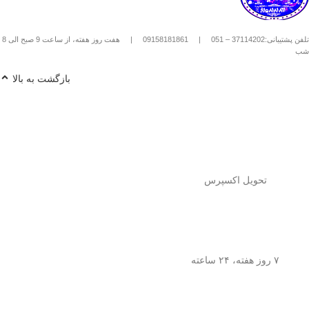
استیل استفاده کنیم؟
1️⃣
پودر قهوه آسیاب متوسط
(حدود
10
تلفن پشتیبانی:37114202 – 051
|
09158181861
|
هفت روز هفته، از ساعت 9 صبح الی 8
تا 15 گرم برای هر فنجان
) رو داخل
شب
فرنچ پرس بریز. 🌰☕
2️⃣
آب داغ (نه جوش!)
با دمای حدود
90
بازگشت به بالا
درجه سانتی‌گراد
رو اضافه کن. ♨️
3️⃣ قهوه رو
به‌آرومی هم بزن
تا طعم و
عطرش آزاد بشه. 🌀
4️⃣ درب فرنچ پرس رو بذار و
3 تا 5
دقیقه صبر کن
تا عصاره قهوه به خوبی
خارج بشه. ⏳
5️⃣
اهرم استیل رو آروم و یکنواخت
فشار بده
تا قهوه آماده سرو بشه. 🤏
تحویل اکسپرس
6️⃣
تمام شد!
حالا قهوه‌ی دمی
خوش‌طعم و عطر خودتو داخل فنجون
بریز و ازش لذت ببر! ☕😍
💡
نکته:
این فرنچ پرس فقط برای قهوه
نیست! می‌تونی باهاش
چای طبیعی و
۷ روز هفته، ۲۴ ساعته
انواع دمنوش‌های گیاهی
هم درست
کنی! 🌿🍵
🎯
چرا فرنچ پرس