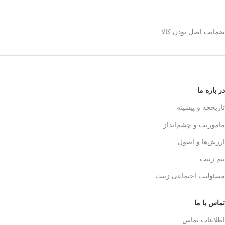
استیل 600 میلی رو
انتخاب کنیم؟
ضمانت اصل بودن کالا
✅
بدنه مقاوم و بادوام – استیل ضدزنگ
🏅
304
✅
حفظ طعم واقعی قهوه – فیلتر 3 لایه
استیل
☕👌
✅
قابل استفاده در خانه، محل کار و
در باره ما
سفر
🚗🏕️
✅
بدون نیاز به دستگاه‌های برقی
تاریخچه و پیشینه
گران‌قیمت
💰
ماموریت و چشم‌انداز
✅
قهوه‌سازی به سبک حرفه‌ای‌ها – لذت
یه دم‌آوری واقعی!
🎩☕
ارزش‌ها و اصول
تیم زنیث
مسئولیت اجتماعی زنیث
تماس با ما
اطلاعات تماس