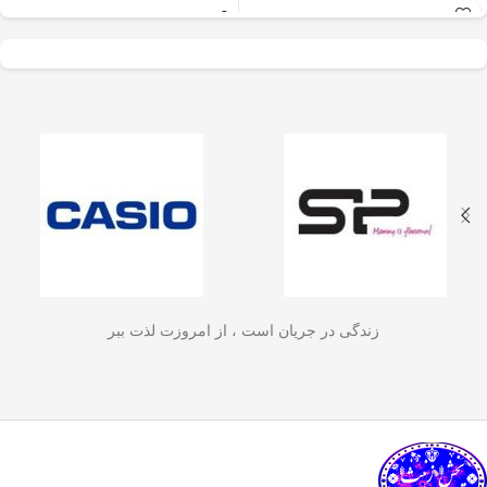
عالی برای آسیاب سریع
✅
جنس بدنه از استیل ضدزنگ 304
–
و یکنواخت دانه‌های
مقاوم، بادوام و لاکچری!
🏆💪
✅
ظرفیت 600 میلی‌لیتر
– مناسب برای
قهوه، ادویه‌جات، شکر
3 تا 4 فنجان قهوه تازه
☕☕☕
و آجیل
است. دستگاه
✅
فیلتر استیل 3 لایه
–
جلوگیری از ورود
ذرات قهوه به نوشیدنی
🏅🛡️
دارای طراحی ایمن
✅
حفظ دمای قهوه برای مدت
(فعال شدن با فشار
طولانی‌تر
–
دیگه لازم نیست قهوه‌ات
زود سرد بشه!
🔥♨️
درب) و بدنه‌ای مقاوم و
✅
قابل استفاده برای قهوه، چای و
سبک است که استفاده
انواع دمنوش گیاهی
🍃🍵
✅
دسته‌ی عایق حرارت
–
برای راحتی
آسان و حفظ تازگی
بیشتر و جلوگیری از سوختگی
🤲🔥
مواد غذایی را در
✅
شستشوی راحت و سریع
–
قطعاتش
زندگی در جریان است ، از امروزت لذت ببر
به‌راحتی جدا می‌شن و تمیز می‌شن
🧼
آشپزخانه شما تضمین
🚿
می‌کند.
✅
بدون نیاز به برق و دستگاه‌های
گران‌قیمت
–
همه‌جا، حتی تو سفر هم
link happy luke
می‌تونی ازش استفاده کنی!
🚗🏕️
🛠️
چطور از فرنچ پرس