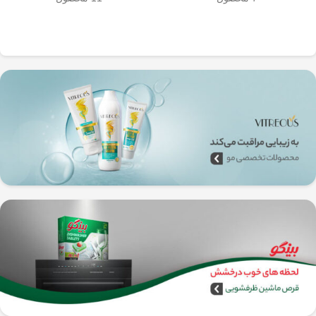
به‌راحتی جدا می‌شن و تمیز می‌شن
🧼
آشپزخانه شما تضمین
🚿
می‌کند.
✅
بدون نیاز به برق و دستگاه‌های
گران‌قیمت
–
همه‌جا، حتی تو سفر هم
می‌تونی ازش استفاده کنی!
🚗🏕️
🛠️
چطور از فرنچ پرس
استیل استفاده کنیم؟
1️⃣
پودر قهوه آسیاب متوسط
(حدود
10
تا 15 گرم برای هر فنجان
) رو داخل
فرنچ پرس بریز. 🌰☕
2️⃣
آب داغ (نه جوش!)
با دمای حدود
90
درجه سانتی‌گراد
رو اضافه کن. ♨️
3️⃣ قهوه رو
به‌آرومی هم بزن
تا طعم و
عطرش آزاد بشه. 🌀
4️⃣ درب فرنچ پرس رو بذار و
3 تا 5
دقیقه صبر کن
تا عصاره قهوه به خوبی
خارج بشه. ⏳
5️⃣
اهرم استیل رو آروم و یکنواخت
فشار بده
تا قهوه آماده سرو بشه. 🤏
6️⃣
تمام شد!
حالا قهوه‌ی دمی