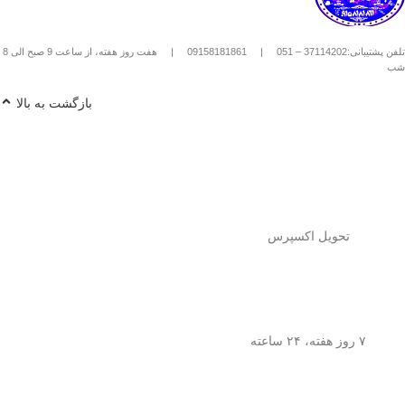
استیل استفاده کنیم؟
1️⃣
پودر قهوه آسیاب متوسط
(حدود
10
تلفن پشتیبانی:37114202 – 051
|
09158181861
|
هفت روز هفته، از ساعت 9 صبح الی 8
تا 15 گرم برای هر فنجان
) رو داخل
شب
فرنچ پرس بریز. 🌰☕
2️⃣
آب داغ (نه جوش!)
با دمای حدود
90
بازگشت به بالا
درجه سانتی‌گراد
رو اضافه کن. ♨️
3️⃣ قهوه رو
به‌آرومی هم بزن
تا طعم و
عطرش آزاد بشه. 🌀
4️⃣ درب فرنچ پرس رو بذار و
3 تا 5
دقیقه صبر کن
تا عصاره قهوه به خوبی
خارج بشه. ⏳
5️⃣
اهرم استیل رو آروم و یکنواخت
فشار بده
تا قهوه آماده سرو بشه. 🤏
تحویل اکسپرس
6️⃣
تمام شد!
حالا قهوه‌ی دمی
خوش‌طعم و عطر خودتو داخل فنجون
بریز و ازش لذت ببر! ☕😍
💡
نکته:
این فرنچ پرس فقط برای قهوه
نیست! می‌تونی باهاش
چای طبیعی و
۷ روز هفته، ۲۴ ساعته
انواع دمنوش‌های گیاهی
هم درست
کنی! 🌿🍵
🎯
چرا فرنچ پرس