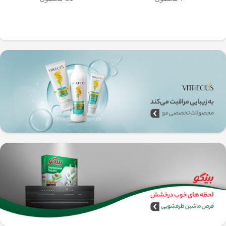
به‌راحتی جدا می‌شن و تمیز می‌شن
🧼
آشپزخانه شما تضمین
🚿
می‌کند.
✅
بدون نیاز به برق و دستگاه‌های
گران‌قیمت
–
همه‌جا، حتی تو سفر هم
می‌تونی ازش استفاده کنی!
🚗🏕️
🛠️
چطور از فرنچ پرس
استیل استفاده کنیم؟
1️⃣
پودر قهوه آسیاب متوسط
(حدود
10
تا 15 گرم برای هر فنجان
) رو داخل
فرنچ پرس بریز. 🌰☕
2️⃣
آب داغ (نه جوش!)
با دمای حدود
90
درجه سانتی‌گراد
رو اضافه کن. ♨️
3️⃣ قهوه رو
به‌آرومی هم بزن
تا طعم و
عطرش آزاد بشه. 🌀
4️⃣ درب فرنچ پرس رو بذار و
3 تا 5
دقیقه صبر کن
تا عصاره قهوه به خوبی
خارج بشه. ⏳
5️⃣
اهرم استیل رو آروم و یکنواخت
فشار بده
تا قهوه آماده سرو بشه. 🤏
6️⃣
تمام شد!
حالا قهوه‌ی دمی