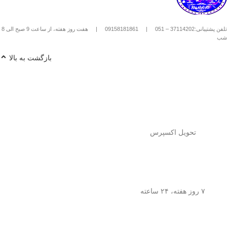
استیل استفاده کنیم؟
1️⃣
پودر قهوه آسیاب متوسط
(حدود
10
تلفن پشتیبانی:37114202 – 051
|
09158181861
|
هفت روز هفته، از ساعت 9 صبح الی 8
تا 15 گرم برای هر فنجان
) رو داخل
شب
فرنچ پرس بریز. 🌰☕
2️⃣
آب داغ (نه جوش!)
با دمای حدود
90
بازگشت به بالا
درجه سانتی‌گراد
رو اضافه کن. ♨️
3️⃣ قهوه رو
به‌آرومی هم بزن
تا طعم و
عطرش آزاد بشه. 🌀
4️⃣ درب فرنچ پرس رو بذار و
3 تا 5
دقیقه صبر کن
تا عصاره قهوه به خوبی
خارج بشه. ⏳
5️⃣
اهرم استیل رو آروم و یکنواخت
فشار بده
تا قهوه آماده سرو بشه. 🤏
تحویل اکسپرس
6️⃣
تمام شد!
حالا قهوه‌ی دمی
خوش‌طعم و عطر خودتو داخل فنجون
بریز و ازش لذت ببر! ☕😍
💡
نکته:
این فرنچ پرس فقط برای قهوه
نیست! می‌تونی باهاش
چای طبیعی و
۷ روز هفته، ۲۴ ساعته
انواع دمنوش‌های گیاهی
هم درست
کنی! 🌿🍵
🎯
چرا فرنچ پرس