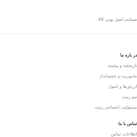
استیل 600 میلی رو
انتخاب کنیم؟
ضمانت اصل بودن کالا
✅
بدنه مقاوم و بادوام – استیل ضدزنگ
🏅
304
✅
حفظ طعم واقعی قهوه – فیلتر 3 لایه
استیل
☕👌
✅
قابل استفاده در خانه، محل کار و
در باره ما
سفر
🚗🏕️
✅
بدون نیاز به دستگاه‌های برقی
تاریخچه و پیشینه
گران‌قیمت
💰
ماموریت و چشم‌انداز
✅
قهوه‌سازی به سبک حرفه‌ای‌ها – لذت
یه دم‌آوری واقعی!
🎩☕
ارزش‌ها و اصول
تیم زنیث
مسئولیت اجتماعی زنیث
تماس با ما
اطلاعات تماس