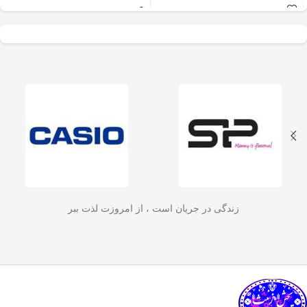
عالی برای آسیاب سریع
✅
جنس بدنه از استیل ضدزنگ 304
–
و یکنواخت دانه‌های
مقاوم، بادوام و لاکچری!
🏆💪
✅
ظرفیت 600 میلی‌لیتر
– مناسب برای
قهوه، ادویه‌جات، شکر
3 تا 4 فنجان قهوه تازه
☕☕☕
و آجیل
است. دستگاه
✅
فیلتر استیل 3 لایه
–
جلوگیری از ورود
ذرات قهوه به نوشیدنی
🏅🛡️
دارای طراحی ایمن
✅
حفظ دمای قهوه برای مدت
(فعال شدن با فشار
طولانی‌تر
–
دیگه لازم نیست قهوه‌ات
زود سرد بشه!
🔥♨️
درب) و بدنه‌ای مقاوم و
✅
قابل استفاده برای قهوه، چای و
سبک است که استفاده
انواع دمنوش گیاهی
🍃🍵
✅
دسته‌ی عایق حرارت
–
برای راحتی
آسان و حفظ تازگی
بیشتر و جلوگیری از سوختگی
🤲🔥
مواد غذایی را در
✅
شستشوی راحت و سریع
–
قطعاتش
زندگی در جریان است ، از امروزت لذت ببر
به‌راحتی جدا می‌شن و تمیز می‌شن
🧼
آشپزخانه شما تضمین
🚿
می‌کند.
✅
بدون نیاز به برق و دستگاه‌های
گران‌قیمت
–
همه‌جا، حتی تو سفر هم
link happy luke
می‌تونی ازش استفاده کنی!
🚗🏕️
🛠️
چطور از فرنچ پرس