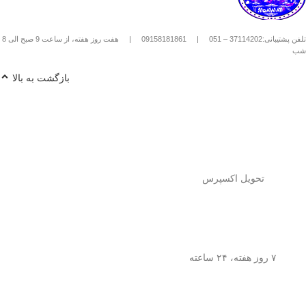
استیل استفاده کنیم؟
1️⃣
پودر قهوه آسیاب متوسط
(حدود
10
تلفن پشتیبانی:37114202 – 051
|
09158181861
|
هفت روز هفته، از ساعت 9 صبح الی 8
تا 15 گرم برای هر فنجان
) رو داخل
شب
فرنچ پرس بریز. 🌰☕
2️⃣
آب داغ (نه جوش!)
با دمای حدود
90
بازگشت به بالا
درجه سانتی‌گراد
رو اضافه کن. ♨️
3️⃣ قهوه رو
به‌آرومی هم بزن
تا طعم و
عطرش آزاد بشه. 🌀
4️⃣ درب فرنچ پرس رو بذار و
3 تا 5
دقیقه صبر کن
تا عصاره قهوه به خوبی
خارج بشه. ⏳
5️⃣
اهرم استیل رو آروم و یکنواخت
فشار بده
تا قهوه آماده سرو بشه. 🤏
تحویل اکسپرس
6️⃣
تمام شد!
حالا قهوه‌ی دمی
خوش‌طعم و عطر خودتو داخل فنجون
بریز و ازش لذت ببر! ☕😍
💡
نکته:
این فرنچ پرس فقط برای قهوه
نیست! می‌تونی باهاش
چای طبیعی و
۷ روز هفته، ۲۴ ساعته
انواع دمنوش‌های گیاهی
هم درست
کنی! 🌿🍵
🎯
چرا فرنچ پرس