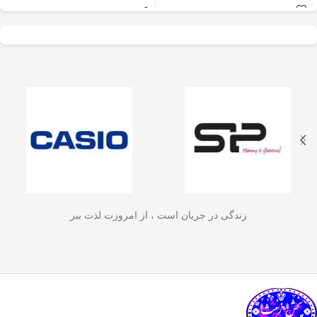
عالی برای آسیاب سریع
✅
جنس بدنه از استیل ضدزنگ 304
–
و یکنواخت دانه‌های
مقاوم، بادوام و لاکچری!
🏆💪
✅
ظرفیت 600 میلی‌لیتر
– مناسب برای
قهوه، ادویه‌جات، شکر
3 تا 4 فنجان قهوه تازه
☕☕☕
و آجیل
است. دستگاه
✅
فیلتر استیل 3 لایه
–
جلوگیری از ورود
ذرات قهوه به نوشیدنی
🏅🛡️
دارای طراحی ایمن
✅
حفظ دمای قهوه برای مدت
(فعال شدن با فشار
طولانی‌تر
–
دیگه لازم نیست قهوه‌ات
زود سرد بشه!
🔥♨️
درب) و بدنه‌ای مقاوم و
✅
قابل استفاده برای قهوه، چای و
سبک است که استفاده
انواع دمنوش گیاهی
🍃🍵
✅
دسته‌ی عایق حرارت
–
برای راحتی
آسان و حفظ تازگی
بیشتر و جلوگیری از سوختگی
🤲🔥
مواد غذایی را در
✅
شستشوی راحت و سریع
–
قطعاتش
زندگی در جریان است ، از امروزت لذت ببر
به‌راحتی جدا می‌شن و تمیز می‌شن
🧼
آشپزخانه شما تضمین
🚿
می‌کند.
✅
بدون نیاز به برق و دستگاه‌های
گران‌قیمت
–
همه‌جا، حتی تو سفر هم
link happy luke
می‌تونی ازش استفاده کنی!
🚗🏕️
🛠️
چطور از فرنچ پرس