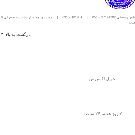
استیل استفاده کنیم؟
1️⃣
پودر قهوه آسیاب متوسط
(حدود
10
تلفن پشتیبانی:37114202 – 051
|
09158181861
|
هفت روز هفته، از ساعت 9 صبح الی 8
تا 15 گرم برای هر فنجان
) رو داخل
شب
فرنچ پرس بریز. 🌰☕
2️⃣
آب داغ (نه جوش!)
با دمای حدود
90
بازگشت به بالا
درجه سانتی‌گراد
رو اضافه کن. ♨️
3️⃣ قهوه رو
به‌آرومی هم بزن
تا طعم و
عطرش آزاد بشه. 🌀
4️⃣ درب فرنچ پرس رو بذار و
3 تا 5
دقیقه صبر کن
تا عصاره قهوه به خوبی
خارج بشه. ⏳
5️⃣
اهرم استیل رو آروم و یکنواخت
فشار بده
تا قهوه آماده سرو بشه. 🤏
تحویل اکسپرس
6️⃣
تمام شد!
حالا قهوه‌ی دمی
خوش‌طعم و عطر خودتو داخل فنجون
بریز و ازش لذت ببر! ☕😍
💡
نکته:
این فرنچ پرس فقط برای قهوه
نیست! می‌تونی باهاش
چای طبیعی و
۷ روز هفته، ۲۴ ساعته
انواع دمنوش‌های گیاهی
هم درست
کنی! 🌿🍵
🎯
چرا فرنچ پرس