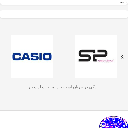
عالی برای آسیاب سریع
✅
جنس بدنه از استیل ضدزنگ 304
–
و یکنواخت دانه‌های
مقاوم، بادوام و لاکچری!
🏆💪
✅
ظرفیت 600 میلی‌لیتر
– مناسب برای
قهوه، ادویه‌جات، شکر
3 تا 4 فنجان قهوه تازه
☕☕☕
و آجیل
است. دستگاه
✅
فیلتر استیل 3 لایه
–
جلوگیری از ورود
ذرات قهوه به نوشیدنی
🏅🛡️
دارای طراحی ایمن
✅
حفظ دمای قهوه برای مدت
(فعال شدن با فشار
طولانی‌تر
–
دیگه لازم نیست قهوه‌ات
زود سرد بشه!
🔥♨️
درب) و بدنه‌ای مقاوم و
✅
قابل استفاده برای قهوه، چای و
سبک است که استفاده
انواع دمنوش گیاهی
🍃🍵
✅
دسته‌ی عایق حرارت
–
برای راحتی
آسان و حفظ تازگی
بیشتر و جلوگیری از سوختگی
🤲🔥
مواد غذایی را در
✅
شستشوی راحت و سریع
–
قطعاتش
زندگی در جریان است ، از امروزت لذت ببر
به‌راحتی جدا می‌شن و تمیز می‌شن
🧼
آشپزخانه شما تضمین
🚿
می‌کند.
✅
بدون نیاز به برق و دستگاه‌های
گران‌قیمت
–
همه‌جا، حتی تو سفر هم
link happy luke
می‌تونی ازش استفاده کنی!
🚗🏕️
🛠️
چطور از فرنچ پرس