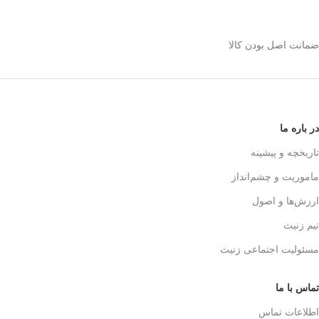
استیل 600 میلی رو
انتخاب کنیم؟
ضمانت اصل بودن کالا
✅
بدنه مقاوم و بادوام – استیل ضدزنگ
🏅
304
✅
حفظ طعم واقعی قهوه – فیلتر 3 لایه
استیل
☕👌
✅
قابل استفاده در خانه، محل کار و
در باره ما
سفر
🚗🏕️
✅
بدون نیاز به دستگاه‌های برقی
تاریخچه و پیشینه
گران‌قیمت
💰
ماموریت و چشم‌انداز
✅
قهوه‌سازی به سبک حرفه‌ای‌ها – لذت
یه دم‌آوری واقعی!
🎩☕
ارزش‌ها و اصول
تیم زنیث
مسئولیت اجتماعی زنیث
تماس با ما
اطلاعات تماس