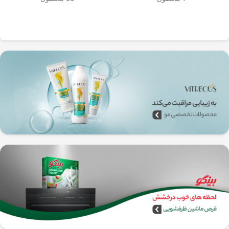
به‌راحتی جدا می‌شن و تمیز می‌شن
🧼
آشپزخانه شما تضمین
🚿
می‌کند.
✅
بدون نیاز به برق و دستگاه‌های
گران‌قیمت
–
همه‌جا، حتی تو سفر هم
می‌تونی ازش استفاده کنی!
🚗🏕️
🛠️
چطور از فرنچ پرس
استیل استفاده کنیم؟
1️⃣
پودر قهوه آسیاب متوسط
(حدود
10
تا 15 گرم برای هر فنجان
) رو داخل
فرنچ پرس بریز. 🌰☕
2️⃣
آب داغ (نه جوش!)
با دمای حدود
90
درجه سانتی‌گراد
رو اضافه کن. ♨️
3️⃣ قهوه رو
به‌آرومی هم بزن
تا طعم و
عطرش آزاد بشه. 🌀
4️⃣ درب فرنچ پرس رو بذار و
3 تا 5
دقیقه صبر کن
تا عصاره قهوه به خوبی
خارج بشه. ⏳
5️⃣
اهرم استیل رو آروم و یکنواخت
فشار بده
تا قهوه آماده سرو بشه. 🤏
6️⃣
تمام شد!
حالا قهوه‌ی دمی