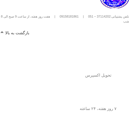
استیل استفاده کنیم؟
1️⃣
پودر قهوه آسیاب متوسط
(حدود
10
تلفن پشتیبانی:37114202 – 051
|
09158181861
|
هفت روز هفته، از ساعت 9 صبح الی 8
تا 15 گرم برای هر فنجان
) رو داخل
شب
فرنچ پرس بریز. 🌰☕
2️⃣
آب داغ (نه جوش!)
با دمای حدود
90
بازگشت به بالا
درجه سانتی‌گراد
رو اضافه کن. ♨️
3️⃣ قهوه رو
به‌آرومی هم بزن
تا طعم و
عطرش آزاد بشه. 🌀
4️⃣ درب فرنچ پرس رو بذار و
3 تا 5
دقیقه صبر کن
تا عصاره قهوه به خوبی
خارج بشه. ⏳
5️⃣
اهرم استیل رو آروم و یکنواخت
فشار بده
تا قهوه آماده سرو بشه. 🤏
تحویل اکسپرس
6️⃣
تمام شد!
حالا قهوه‌ی دمی
خوش‌طعم و عطر خودتو داخل فنجون
بریز و ازش لذت ببر! ☕😍
💡
نکته:
این فرنچ پرس فقط برای قهوه
نیست! می‌تونی باهاش
چای طبیعی و
۷ روز هفته، ۲۴ ساعته
انواع دمنوش‌های گیاهی
هم درست
کنی! 🌿🍵
🎯
چرا فرنچ پرس