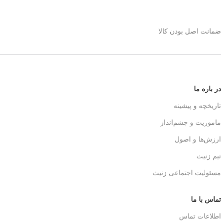
استیل 600 میلی رو
انتخاب کنیم؟
ضمانت اصل بودن کالا
✅
بدنه مقاوم و بادوام – استیل ضدزنگ
🏅
304
✅
حفظ طعم واقعی قهوه – فیلتر 3 لایه
استیل
☕👌
✅
قابل استفاده در خانه، محل کار و
در باره ما
سفر
🚗🏕️
✅
بدون نیاز به دستگاه‌های برقی
تاریخچه و پیشینه
گران‌قیمت
💰
ماموریت و چشم‌انداز
✅
قهوه‌سازی به سبک حرفه‌ای‌ها – لذت
یه دم‌آوری واقعی!
🎩☕
ارزش‌ها و اصول
تیم زنیث
مسئولیت اجتماعی زنیث
تماس با ما
اطلاعات تماس