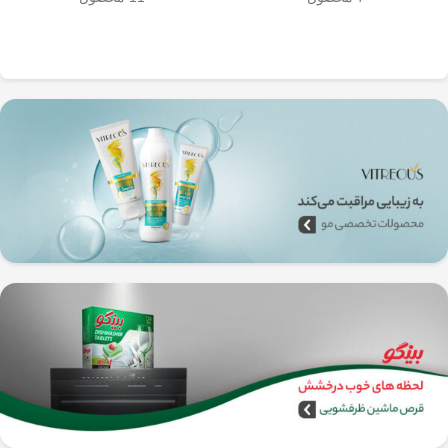
به‌راحتی جدا می‌شن و تمیز می‌شن
🧼
آشپزخانه شما تضمین
🚿
می‌کند.
✅
بدون نیاز به برق و دستگاه‌های
گران‌قیمت
–
همه‌جا، حتی تو سفر هم
می‌تونی ازش استفاده کنی!
🚗🏕️
🛠️
چطور از فرنچ پرس
استیل استفاده کنیم؟
1️⃣
پودر قهوه آسیاب متوسط
(حدود
10
تا 15 گرم برای هر فنجان
) رو داخل
فرنچ پرس بریز. 🌰☕
2️⃣
آب داغ (نه جوش!)
با دمای حدود
90
درجه سانتی‌گراد
رو اضافه کن. ♨️
3️⃣ قهوه رو
به‌آرومی هم بزن
تا طعم و
عطرش آزاد بشه. 🌀
4️⃣ درب فرنچ پرس رو بذار و
3 تا 5
دقیقه صبر کن
تا عصاره قهوه به خوبی
خارج بشه. ⏳
5️⃣
اهرم استیل رو آروم و یکنواخت
فشار بده
تا قهوه آماده سرو بشه. 🤏
6️⃣
تمام شد!
حالا قهوه‌ی دمی