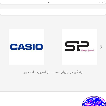
عالی برای آسیاب سریع
✅
جنس بدنه از استیل ضدزنگ 304
–
و یکنواخت دانه‌های
مقاوم، بادوام و لاکچری!
🏆💪
✅
ظرفیت 600 میلی‌لیتر
– مناسب برای
قهوه، ادویه‌جات، شکر
3 تا 4 فنجان قهوه تازه
☕☕☕
و آجیل
است. دستگاه
✅
فیلتر استیل 3 لایه
–
جلوگیری از ورود
ذرات قهوه به نوشیدنی
🏅🛡️
دارای طراحی ایمن
✅
حفظ دمای قهوه برای مدت
(فعال شدن با فشار
طولانی‌تر
–
دیگه لازم نیست قهوه‌ات
زود سرد بشه!
🔥♨️
درب) و بدنه‌ای مقاوم و
✅
قابل استفاده برای قهوه، چای و
سبک است که استفاده
انواع دمنوش گیاهی
🍃🍵
✅
دسته‌ی عایق حرارت
–
برای راحتی
آسان و حفظ تازگی
بیشتر و جلوگیری از سوختگی
🤲🔥
مواد غذایی را در
✅
شستشوی راحت و سریع
–
قطعاتش
زندگی در جریان است ، از امروزت لذت ببر
به‌راحتی جدا می‌شن و تمیز می‌شن
🧼
آشپزخانه شما تضمین
🚿
می‌کند.
✅
بدون نیاز به برق و دستگاه‌های
گران‌قیمت
–
همه‌جا، حتی تو سفر هم
link happy luke
می‌تونی ازش استفاده کنی!
🚗🏕️
🛠️
چطور از فرنچ پرس