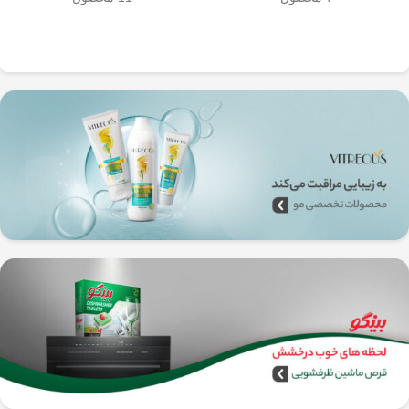
به‌راحتی جدا می‌شن و تمیز می‌شن
🧼
آشپزخانه شما تضمین
🚿
می‌کند.
✅
بدون نیاز به برق و دستگاه‌های
گران‌قیمت
–
همه‌جا، حتی تو سفر هم
می‌تونی ازش استفاده کنی!
🚗🏕️
🛠️
چطور از فرنچ پرس
استیل استفاده کنیم؟
1️⃣
پودر قهوه آسیاب متوسط
(حدود
10
تا 15 گرم برای هر فنجان
) رو داخل
فرنچ پرس بریز. 🌰☕
2️⃣
آب داغ (نه جوش!)
با دمای حدود
90
درجه سانتی‌گراد
رو اضافه کن. ♨️
3️⃣ قهوه رو
به‌آرومی هم بزن
تا طعم و
عطرش آزاد بشه. 🌀
4️⃣ درب فرنچ پرس رو بذار و
3 تا 5
دقیقه صبر کن
تا عصاره قهوه به خوبی
خارج بشه. ⏳
5️⃣
اهرم استیل رو آروم و یکنواخت
فشار بده
تا قهوه آماده سرو بشه. 🤏
6️⃣
تمام شد!
حالا قهوه‌ی دمی