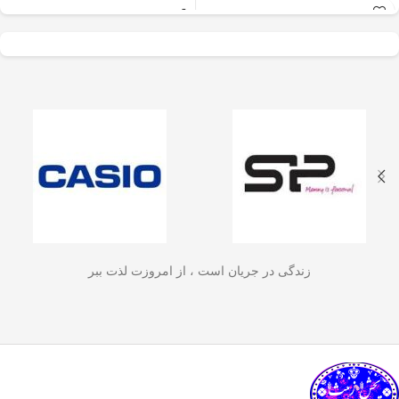
عالی برای آسیاب سریع
✅
جنس بدنه از استیل ضدزنگ 304
–
و یکنواخت دانه‌های
مقاوم، بادوام و لاکچری!
🏆💪
✅
ظرفیت 600 میلی‌لیتر
– مناسب برای
قهوه، ادویه‌جات، شکر
3 تا 4 فنجان قهوه تازه
☕☕☕
و آجیل
است. دستگاه
✅
فیلتر استیل 3 لایه
–
جلوگیری از ورود
ذرات قهوه به نوشیدنی
🏅🛡️
دارای طراحی ایمن
✅
حفظ دمای قهوه برای مدت
(فعال شدن با فشار
طولانی‌تر
–
دیگه لازم نیست قهوه‌ات
زود سرد بشه!
🔥♨️
درب) و بدنه‌ای مقاوم و
✅
قابل استفاده برای قهوه، چای و
سبک است که استفاده
انواع دمنوش گیاهی
🍃🍵
✅
دسته‌ی عایق حرارت
–
برای راحتی
آسان و حفظ تازگی
بیشتر و جلوگیری از سوختگی
🤲🔥
مواد غذایی را در
✅
شستشوی راحت و سریع
–
قطعاتش
زندگی در جریان است ، از امروزت لذت ببر
به‌راحتی جدا می‌شن و تمیز می‌شن
🧼
آشپزخانه شما تضمین
🚿
می‌کند.
✅
بدون نیاز به برق و دستگاه‌های
گران‌قیمت
–
همه‌جا، حتی تو سفر هم
link happy luke
می‌تونی ازش استفاده کنی!
🚗🏕️
🛠️
چطور از فرنچ پرس