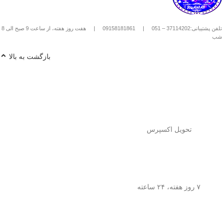
استیل استفاده کنیم؟
1️⃣
پودر قهوه آسیاب متوسط
(حدود
10
تلفن پشتیبانی:37114202 – 051
|
09158181861
|
هفت روز هفته، از ساعت 9 صبح الی 8
تا 15 گرم برای هر فنجان
) رو داخل
شب
فرنچ پرس بریز. 🌰☕
2️⃣
آب داغ (نه جوش!)
با دمای حدود
90
بازگشت به بالا
درجه سانتی‌گراد
رو اضافه کن. ♨️
3️⃣ قهوه رو
به‌آرومی هم بزن
تا طعم و
عطرش آزاد بشه. 🌀
4️⃣ درب فرنچ پرس رو بذار و
3 تا 5
دقیقه صبر کن
تا عصاره قهوه به خوبی
خارج بشه. ⏳
5️⃣
اهرم استیل رو آروم و یکنواخت
فشار بده
تا قهوه آماده سرو بشه. 🤏
تحویل اکسپرس
6️⃣
تمام شد!
حالا قهوه‌ی دمی
خوش‌طعم و عطر خودتو داخل فنجون
بریز و ازش لذت ببر! ☕😍
💡
نکته:
این فرنچ پرس فقط برای قهوه
نیست! می‌تونی باهاش
چای طبیعی و
۷ روز هفته، ۲۴ ساعته
انواع دمنوش‌های گیاهی
هم درست
کنی! 🌿🍵
🎯
چرا فرنچ پرس