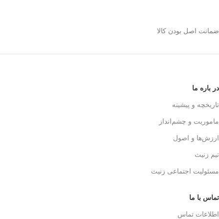
استیل 600 میلی رو
انتخاب کنیم؟
ضمانت اصل بودن کالا
✅
بدنه مقاوم و بادوام – استیل ضدزنگ
🏅
304
✅
حفظ طعم واقعی قهوه – فیلتر 3 لایه
استیل
☕👌
✅
قابل استفاده در خانه، محل کار و
در باره ما
سفر
🚗🏕️
✅
بدون نیاز به دستگاه‌های برقی
تاریخچه و پیشینه
گران‌قیمت
💰
ماموریت و چشم‌انداز
✅
قهوه‌سازی به سبک حرفه‌ای‌ها – لذت
یه دم‌آوری واقعی!
🎩☕
ارزش‌ها و اصول
تیم زنیث
مسئولیت اجتماعی زنیث
تماس با ما
اطلاعات تماس