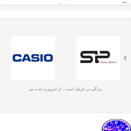
عالی برای آسیاب سریع
✅
جنس بدنه از استیل ضدزنگ 304
–
و یکنواخت دانه‌های
مقاوم، بادوام و لاکچری!
🏆💪
✅
ظرفیت 600 میلی‌لیتر
– مناسب برای
قهوه، ادویه‌جات، شکر
3 تا 4 فنجان قهوه تازه
☕☕☕
و آجیل
است. دستگاه
✅
فیلتر استیل 3 لایه
–
جلوگیری از ورود
ذرات قهوه به نوشیدنی
🏅🛡️
دارای طراحی ایمن
✅
حفظ دمای قهوه برای مدت
(فعال شدن با فشار
طولانی‌تر
–
دیگه لازم نیست قهوه‌ات
زود سرد بشه!
🔥♨️
درب) و بدنه‌ای مقاوم و
✅
قابل استفاده برای قهوه، چای و
سبک است که استفاده
انواع دمنوش گیاهی
🍃🍵
✅
دسته‌ی عایق حرارت
–
برای راحتی
آسان و حفظ تازگی
بیشتر و جلوگیری از سوختگی
🤲🔥
مواد غذایی را در
✅
شستشوی راحت و سریع
–
قطعاتش
زندگی در جریان است ، از امروزت لذت ببر
به‌راحتی جدا می‌شن و تمیز می‌شن
🧼
آشپزخانه شما تضمین
🚿
می‌کند.
✅
بدون نیاز به برق و دستگاه‌های
گران‌قیمت
–
همه‌جا، حتی تو سفر هم
link happy luke
می‌تونی ازش استفاده کنی!
🚗🏕️
🛠️
چطور از فرنچ پرس