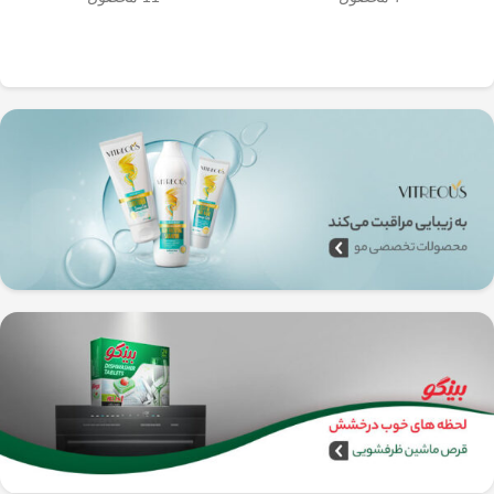
به‌راحتی جدا می‌شن و تمیز می‌شن
🧼
آشپزخانه شما تضمین
🚿
می‌کند.
✅
بدون نیاز به برق و دستگاه‌های
گران‌قیمت
–
همه‌جا، حتی تو سفر هم
می‌تونی ازش استفاده کنی!
🚗🏕️
🛠️
چطور از فرنچ پرس
استیل استفاده کنیم؟
1️⃣
پودر قهوه آسیاب متوسط
(حدود
10
تا 15 گرم برای هر فنجان
) رو داخل
فرنچ پرس بریز. 🌰☕
2️⃣
آب داغ (نه جوش!)
با دمای حدود
90
درجه سانتی‌گراد
رو اضافه کن. ♨️
3️⃣ قهوه رو
به‌آرومی هم بزن
تا طعم و
عطرش آزاد بشه. 🌀
4️⃣ درب فرنچ پرس رو بذار و
3 تا 5
دقیقه صبر کن
تا عصاره قهوه به خوبی
خارج بشه. ⏳
5️⃣
اهرم استیل رو آروم و یکنواخت
فشار بده
تا قهوه آماده سرو بشه. 🤏
6️⃣
تمام شد!
حالا قهوه‌ی دمی