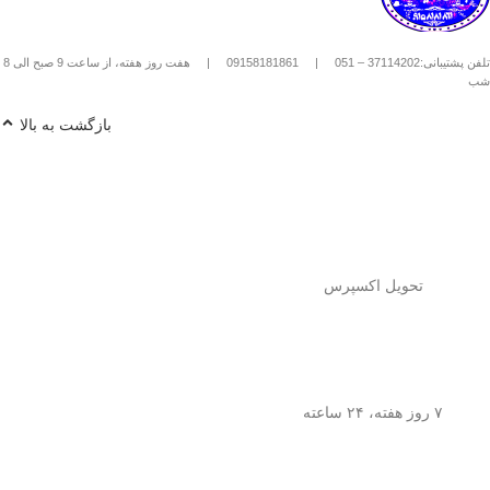
استیل استفاده کنیم؟
1️⃣
پودر قهوه آسیاب متوسط
(حدود
10
تلفن پشتیبانی:37114202 – 051
|
09158181861
|
هفت روز هفته، از ساعت 9 صبح الی 8
تا 15 گرم برای هر فنجان
) رو داخل
شب
فرنچ پرس بریز. 🌰☕
2️⃣
آب داغ (نه جوش!)
با دمای حدود
90
بازگشت به بالا
درجه سانتی‌گراد
رو اضافه کن. ♨️
3️⃣ قهوه رو
به‌آرومی هم بزن
تا طعم و
عطرش آزاد بشه. 🌀
4️⃣ درب فرنچ پرس رو بذار و
3 تا 5
دقیقه صبر کن
تا عصاره قهوه به خوبی
خارج بشه. ⏳
5️⃣
اهرم استیل رو آروم و یکنواخت
فشار بده
تا قهوه آماده سرو بشه. 🤏
تحویل اکسپرس
6️⃣
تمام شد!
حالا قهوه‌ی دمی
خوش‌طعم و عطر خودتو داخل فنجون
بریز و ازش لذت ببر! ☕😍
💡
نکته:
این فرنچ پرس فقط برای قهوه
نیست! می‌تونی باهاش
چای طبیعی و
۷ روز هفته، ۲۴ ساعته
انواع دمنوش‌های گیاهی
هم درست
کنی! 🌿🍵
🎯
چرا فرنچ پرس