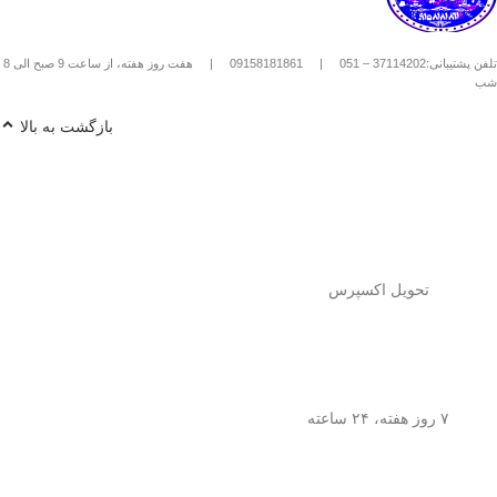
استیل استفاده کنیم؟
1️⃣
پودر قهوه آسیاب متوسط
(حدود
10
تلفن پشتیبانی:37114202 – 051
|
09158181861
|
هفت روز هفته، از ساعت 9 صبح الی 8
تا 15 گرم برای هر فنجان
) رو داخل
شب
فرنچ پرس بریز. 🌰☕
2️⃣
آب داغ (نه جوش!)
با دمای حدود
90
بازگشت به بالا
درجه سانتی‌گراد
رو اضافه کن. ♨️
3️⃣ قهوه رو
به‌آرومی هم بزن
تا طعم و
عطرش آزاد بشه. 🌀
4️⃣ درب فرنچ پرس رو بذار و
3 تا 5
دقیقه صبر کن
تا عصاره قهوه به خوبی
خارج بشه. ⏳
5️⃣
اهرم استیل رو آروم و یکنواخت
فشار بده
تا قهوه آماده سرو بشه. 🤏
تحویل اکسپرس
6️⃣
تمام شد!
حالا قهوه‌ی دمی
خوش‌طعم و عطر خودتو داخل فنجون
بریز و ازش لذت ببر! ☕😍
💡
نکته:
این فرنچ پرس فقط برای قهوه
نیست! می‌تونی باهاش
چای طبیعی و
۷ روز هفته، ۲۴ ساعته
انواع دمنوش‌های گیاهی
هم درست
کنی! 🌿🍵
🎯
چرا فرنچ پرس