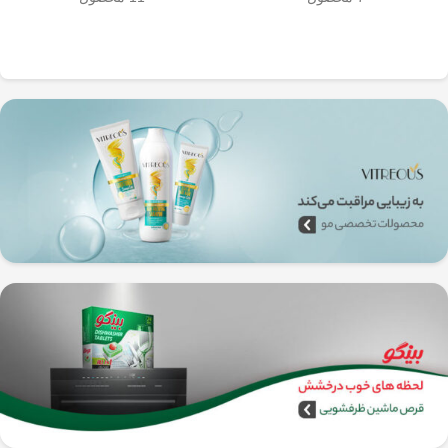
به‌راحتی جدا می‌شن و تمیز می‌شن
🧼
آشپزخانه شما تضمین
🚿
می‌کند.
✅
بدون نیاز به برق و دستگاه‌های
گران‌قیمت
–
همه‌جا، حتی تو سفر هم
می‌تونی ازش استفاده کنی!
🚗🏕️
🛠️
چطور از فرنچ پرس
استیل استفاده کنیم؟
1️⃣
پودر قهوه آسیاب متوسط
(حدود
10
تا 15 گرم برای هر فنجان
) رو داخل
فرنچ پرس بریز. 🌰☕
2️⃣
آب داغ (نه جوش!)
با دمای حدود
90
درجه سانتی‌گراد
رو اضافه کن. ♨️
3️⃣ قهوه رو
به‌آرومی هم بزن
تا طعم و
عطرش آزاد بشه. 🌀
4️⃣ درب فرنچ پرس رو بذار و
3 تا 5
دقیقه صبر کن
تا عصاره قهوه به خوبی
خارج بشه. ⏳
5️⃣
اهرم استیل رو آروم و یکنواخت
فشار بده
تا قهوه آماده سرو بشه. 🤏
6️⃣
تمام شد!
حالا قهوه‌ی دمی