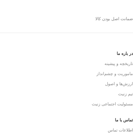
استیل 600 میلی رو
انتخاب کنیم؟
ضمانت اصل بودن کالا
✅
بدنه مقاوم و بادوام – استیل ضدزنگ
🏅
304
✅
حفظ طعم واقعی قهوه – فیلتر 3 لایه
استیل
☕👌
✅
قابل استفاده در خانه، محل کار و
در باره ما
سفر
🚗🏕️
✅
بدون نیاز به دستگاه‌های برقی
تاریخچه و پیشینه
گران‌قیمت
💰
ماموریت و چشم‌انداز
✅
قهوه‌سازی به سبک حرفه‌ای‌ها – لذت
یه دم‌آوری واقعی!
🎩☕
ارزش‌ها و اصول
تیم زنیث
مسئولیت اجتماعی زنیث
تماس با ما
اطلاعات تماس