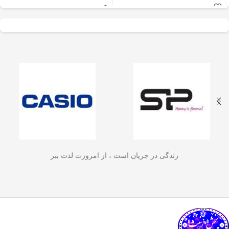
عالی برای آسیاب سریع
✅
جنس بدنه از استیل ضدزنگ 304
–
و یکنواخت دانه‌های
مقاوم، بادوام و لاکچری!
🏆💪
✅
ظرفیت 600 میلی‌لیتر
– مناسب برای
قهوه، ادویه‌جات، شکر
3 تا 4 فنجان قهوه تازه
☕☕☕
و آجیل
است. دستگاه
✅
فیلتر استیل 3 لایه
–
جلوگیری از ورود
ذرات قهوه به نوشیدنی
🏅🛡️
دارای طراحی ایمن
✅
حفظ دمای قهوه برای مدت
(فعال شدن با فشار
طولانی‌تر
–
دیگه لازم نیست قهوه‌ات
زود سرد بشه!
🔥♨️
درب) و بدنه‌ای مقاوم و
✅
قابل استفاده برای قهوه، چای و
سبک است که استفاده
انواع دمنوش گیاهی
🍃🍵
✅
دسته‌ی عایق حرارت
–
برای راحتی
آسان و حفظ تازگی
بیشتر و جلوگیری از سوختگی
🤲🔥
مواد غذایی را در
✅
شستشوی راحت و سریع
–
قطعاتش
زندگی در جریان است ، از امروزت لذت ببر
به‌راحتی جدا می‌شن و تمیز می‌شن
🧼
آشپزخانه شما تضمین
🚿
می‌کند.
✅
بدون نیاز به برق و دستگاه‌های
گران‌قیمت
–
همه‌جا، حتی تو سفر هم
link happy luke
می‌تونی ازش استفاده کنی!
🚗🏕️
🛠️
چطور از فرنچ پرس