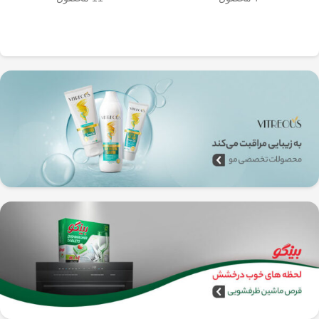
به‌راحتی جدا می‌شن و تمیز می‌شن
🧼
آشپزخانه شما تضمین
🚿
می‌کند.
✅
بدون نیاز به برق و دستگاه‌های
گران‌قیمت
–
همه‌جا، حتی تو سفر هم
می‌تونی ازش استفاده کنی!
🚗🏕️
🛠️
چطور از فرنچ پرس
استیل استفاده کنیم؟
1️⃣
پودر قهوه آسیاب متوسط
(حدود
10
تا 15 گرم برای هر فنجان
) رو داخل
فرنچ پرس بریز. 🌰☕
2️⃣
آب داغ (نه جوش!)
با دمای حدود
90
درجه سانتی‌گراد
رو اضافه کن. ♨️
3️⃣ قهوه رو
به‌آرومی هم بزن
تا طعم و
عطرش آزاد بشه. 🌀
4️⃣ درب فرنچ پرس رو بذار و
3 تا 5
دقیقه صبر کن
تا عصاره قهوه به خوبی
خارج بشه. ⏳
5️⃣
اهرم استیل رو آروم و یکنواخت
فشار بده
تا قهوه آماده سرو بشه. 🤏
6️⃣
تمام شد!
حالا قهوه‌ی دمی