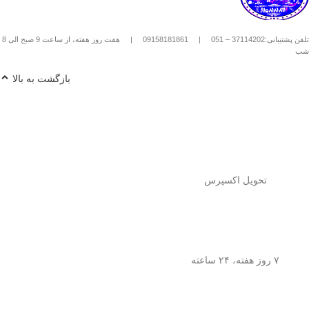
استیل استفاده کنیم؟
1️⃣
پودر قهوه آسیاب متوسط
(حدود
10
تلفن پشتیبانی:37114202 – 051
|
09158181861
|
هفت روز هفته، از ساعت 9 صبح الی 8
تا 15 گرم برای هر فنجان
) رو داخل
شب
فرنچ پرس بریز. 🌰☕
2️⃣
آب داغ (نه جوش!)
با دمای حدود
90
بازگشت به بالا
درجه سانتی‌گراد
رو اضافه کن. ♨️
3️⃣ قهوه رو
به‌آرومی هم بزن
تا طعم و
عطرش آزاد بشه. 🌀
4️⃣ درب فرنچ پرس رو بذار و
3 تا 5
دقیقه صبر کن
تا عصاره قهوه به خوبی
خارج بشه. ⏳
5️⃣
اهرم استیل رو آروم و یکنواخت
فشار بده
تا قهوه آماده سرو بشه. 🤏
تحویل اکسپرس
6️⃣
تمام شد!
حالا قهوه‌ی دمی
خوش‌طعم و عطر خودتو داخل فنجون
بریز و ازش لذت ببر! ☕😍
💡
نکته:
این فرنچ پرس فقط برای قهوه
نیست! می‌تونی باهاش
چای طبیعی و
۷ روز هفته، ۲۴ ساعته
انواع دمنوش‌های گیاهی
هم درست
کنی! 🌿🍵
🎯
چرا فرنچ پرس