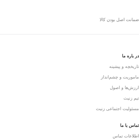
استیل 600 میلی رو
انتخاب کنیم؟
ضمانت اصل بودن کالا
✅
بدنه مقاوم و بادوام – استیل ضدزنگ
🏅
304
✅
حفظ طعم واقعی قهوه – فیلتر 3 لایه
استیل
☕👌
✅
قابل استفاده در خانه، محل کار و
در باره ما
سفر
🚗🏕️
✅
بدون نیاز به دستگاه‌های برقی
تاریخچه و پیشینه
گران‌قیمت
💰
ماموریت و چشم‌انداز
✅
قهوه‌سازی به سبک حرفه‌ای‌ها – لذت
یه دم‌آوری واقعی!
🎩☕
ارزش‌ها و اصول
تیم زنیث
مسئولیت اجتماعی زنیث
تماس با ما
اطلاعات تماس