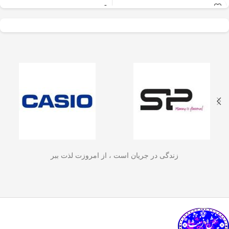
عالی برای آسیاب سریع
✅
جنس بدنه از استیل ضدزنگ 304
–
و یکنواخت دانه‌های
مقاوم، بادوام و لاکچری!
🏆💪
✅
ظرفیت 600 میلی‌لیتر
– مناسب برای
قهوه، ادویه‌جات، شکر
3 تا 4 فنجان قهوه تازه
☕☕☕
و آجیل
است. دستگاه
✅
فیلتر استیل 3 لایه
–
جلوگیری از ورود
ذرات قهوه به نوشیدنی
🏅🛡️
دارای طراحی ایمن
✅
حفظ دمای قهوه برای مدت
(فعال شدن با فشار
طولانی‌تر
–
دیگه لازم نیست قهوه‌ات
زود سرد بشه!
🔥♨️
درب) و بدنه‌ای مقاوم و
✅
قابل استفاده برای قهوه، چای و
سبک است که استفاده
انواع دمنوش گیاهی
🍃🍵
✅
دسته‌ی عایق حرارت
–
برای راحتی
آسان و حفظ تازگی
بیشتر و جلوگیری از سوختگی
🤲🔥
مواد غذایی را در
✅
شستشوی راحت و سریع
–
قطعاتش
زندگی در جریان است ، از امروزت لذت ببر
به‌راحتی جدا می‌شن و تمیز می‌شن
🧼
آشپزخانه شما تضمین
🚿
می‌کند.
✅
بدون نیاز به برق و دستگاه‌های
گران‌قیمت
–
همه‌جا، حتی تو سفر هم
link happy luke
می‌تونی ازش استفاده کنی!
🚗🏕️
🛠️
چطور از فرنچ پرس