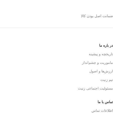
استیل 600 میلی رو
انتخاب کنیم؟
ضمانت اصل بودن کالا
✅
بدنه مقاوم و بادوام – استیل ضدزنگ
🏅
304
✅
حفظ طعم واقعی قهوه – فیلتر 3 لایه
استیل
☕👌
✅
قابل استفاده در خانه، محل کار و
در باره ما
سفر
🚗🏕️
✅
بدون نیاز به دستگاه‌های برقی
تاریخچه و پیشینه
گران‌قیمت
💰
ماموریت و چشم‌انداز
✅
قهوه‌سازی به سبک حرفه‌ای‌ها – لذت
یه دم‌آوری واقعی!
🎩☕
ارزش‌ها و اصول
تیم زنیث
مسئولیت اجتماعی زنیث
تماس با ما
اطلاعات تماس