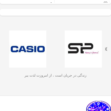
عالی برای آسیاب سریع
✅
جنس بدنه از استیل ضدزنگ 304
–
و یکنواخت دانه‌های
مقاوم، بادوام و لاکچری!
🏆💪
✅
ظرفیت 600 میلی‌لیتر
– مناسب برای
قهوه، ادویه‌جات، شکر
3 تا 4 فنجان قهوه تازه
☕☕☕
و آجیل
است. دستگاه
✅
فیلتر استیل 3 لایه
–
جلوگیری از ورود
ذرات قهوه به نوشیدنی
🏅🛡️
دارای طراحی ایمن
✅
حفظ دمای قهوه برای مدت
(فعال شدن با فشار
طولانی‌تر
–
دیگه لازم نیست قهوه‌ات
زود سرد بشه!
🔥♨️
درب) و بدنه‌ای مقاوم و
✅
قابل استفاده برای قهوه، چای و
سبک است که استفاده
انواع دمنوش گیاهی
🍃🍵
✅
دسته‌ی عایق حرارت
–
برای راحتی
آسان و حفظ تازگی
بیشتر و جلوگیری از سوختگی
🤲🔥
مواد غذایی را در
✅
شستشوی راحت و سریع
–
قطعاتش
زندگی در جریان است ، از امروزت لذت ببر
به‌راحتی جدا می‌شن و تمیز می‌شن
🧼
آشپزخانه شما تضمین
🚿
می‌کند.
✅
بدون نیاز به برق و دستگاه‌های
گران‌قیمت
–
همه‌جا، حتی تو سفر هم
link happy luke
می‌تونی ازش استفاده کنی!
🚗🏕️
🛠️
چطور از فرنچ پرس