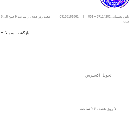
استیل استفاده کنیم؟
1️⃣
پودر قهوه آسیاب متوسط
(حدود
10
تلفن پشتیبانی:37114202 – 051
|
09158181861
|
هفت روز هفته، از ساعت 9 صبح الی 8
تا 15 گرم برای هر فنجان
) رو داخل
شب
فرنچ پرس بریز. 🌰☕
2️⃣
آب داغ (نه جوش!)
با دمای حدود
90
بازگشت به بالا
درجه سانتی‌گراد
رو اضافه کن. ♨️
3️⃣ قهوه رو
به‌آرومی هم بزن
تا طعم و
عطرش آزاد بشه. 🌀
4️⃣ درب فرنچ پرس رو بذار و
3 تا 5
دقیقه صبر کن
تا عصاره قهوه به خوبی
خارج بشه. ⏳
5️⃣
اهرم استیل رو آروم و یکنواخت
فشار بده
تا قهوه آماده سرو بشه. 🤏
تحویل اکسپرس
6️⃣
تمام شد!
حالا قهوه‌ی دمی
خوش‌طعم و عطر خودتو داخل فنجون
بریز و ازش لذت ببر! ☕😍
💡
نکته:
این فرنچ پرس فقط برای قهوه
نیست! می‌تونی باهاش
چای طبیعی و
۷ روز هفته، ۲۴ ساعته
انواع دمنوش‌های گیاهی
هم درست
کنی! 🌿🍵
🎯
چرا فرنچ پرس