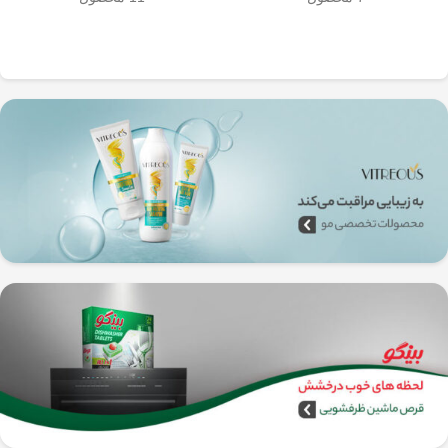
به‌راحتی جدا می‌شن و تمیز می‌شن
🧼
آشپزخانه شما تضمین
🚿
می‌کند.
✅
بدون نیاز به برق و دستگاه‌های
گران‌قیمت
–
همه‌جا، حتی تو سفر هم
می‌تونی ازش استفاده کنی!
🚗🏕️
🛠️
چطور از فرنچ پرس
استیل استفاده کنیم؟
1️⃣
پودر قهوه آسیاب متوسط
(حدود
10
تا 15 گرم برای هر فنجان
) رو داخل
فرنچ پرس بریز. 🌰☕
2️⃣
آب داغ (نه جوش!)
با دمای حدود
90
درجه سانتی‌گراد
رو اضافه کن. ♨️
3️⃣ قهوه رو
به‌آرومی هم بزن
تا طعم و
عطرش آزاد بشه. 🌀
4️⃣ درب فرنچ پرس رو بذار و
3 تا 5
دقیقه صبر کن
تا عصاره قهوه به خوبی
خارج بشه. ⏳
5️⃣
اهرم استیل رو آروم و یکنواخت
فشار بده
تا قهوه آماده سرو بشه. 🤏
6️⃣
تمام شد!
حالا قهوه‌ی دمی