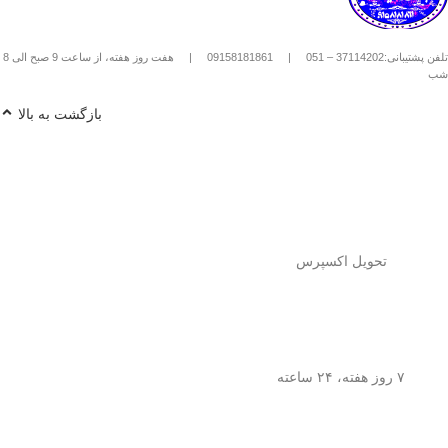
استیل استفاده کنیم؟
1️⃣
پودر قهوه آسیاب متوسط
(حدود
10
تلفن پشتیبانی:37114202 – 051
|
09158181861
|
هفت روز هفته، از ساعت 9 صبح الی 8
تا 15 گرم برای هر فنجان
) رو داخل
شب
فرنچ پرس بریز. 🌰☕
2️⃣
آب داغ (نه جوش!)
با دمای حدود
90
بازگشت به بالا
درجه سانتی‌گراد
رو اضافه کن. ♨️
3️⃣ قهوه رو
به‌آرومی هم بزن
تا طعم و
عطرش آزاد بشه. 🌀
4️⃣ درب فرنچ پرس رو بذار و
3 تا 5
دقیقه صبر کن
تا عصاره قهوه به خوبی
خارج بشه. ⏳
5️⃣
اهرم استیل رو آروم و یکنواخت
فشار بده
تا قهوه آماده سرو بشه. 🤏
تحویل اکسپرس
6️⃣
تمام شد!
حالا قهوه‌ی دمی
خوش‌طعم و عطر خودتو داخل فنجون
بریز و ازش لذت ببر! ☕😍
💡
نکته:
این فرنچ پرس فقط برای قهوه
نیست! می‌تونی باهاش
چای طبیعی و
۷ روز هفته، ۲۴ ساعته
انواع دمنوش‌های گیاهی
هم درست
کنی! 🌿🍵
🎯
چرا فرنچ پرس