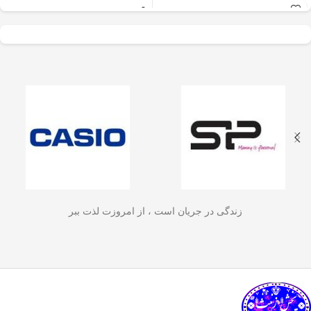
عالی برای آسیاب سریع
✅
جنس بدنه از استیل ضدزنگ 304
–
و یکنواخت دانه‌های
مقاوم، بادوام و لاکچری!
🏆💪
✅
ظرفیت 600 میلی‌لیتر
– مناسب برای
قهوه، ادویه‌جات، شکر
3 تا 4 فنجان قهوه تازه
☕☕☕
و آجیل
است. دستگاه
✅
فیلتر استیل 3 لایه
–
جلوگیری از ورود
ذرات قهوه به نوشیدنی
🏅🛡️
دارای طراحی ایمن
✅
حفظ دمای قهوه برای مدت
(فعال شدن با فشار
طولانی‌تر
–
دیگه لازم نیست قهوه‌ات
زود سرد بشه!
🔥♨️
درب) و بدنه‌ای مقاوم و
✅
قابل استفاده برای قهوه، چای و
سبک است که استفاده
انواع دمنوش گیاهی
🍃🍵
✅
دسته‌ی عایق حرارت
–
برای راحتی
آسان و حفظ تازگی
بیشتر و جلوگیری از سوختگی
🤲🔥
مواد غذایی را در
✅
شستشوی راحت و سریع
–
قطعاتش
زندگی در جریان است ، از امروزت لذت ببر
به‌راحتی جدا می‌شن و تمیز می‌شن
🧼
آشپزخانه شما تضمین
🚿
می‌کند.
✅
بدون نیاز به برق و دستگاه‌های
گران‌قیمت
–
همه‌جا، حتی تو سفر هم
link happy luke
می‌تونی ازش استفاده کنی!
🚗🏕️
🛠️
چطور از فرنچ پرس