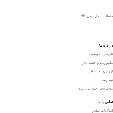
استیل 600 میلی رو
انتخاب کنیم؟
ضمانت اصل بودن کالا
✅
بدنه مقاوم و بادوام – استیل ضدزنگ
🏅
304
✅
حفظ طعم واقعی قهوه – فیلتر 3 لایه
استیل
☕👌
✅
قابل استفاده در خانه، محل کار و
در باره ما
سفر
🚗🏕️
✅
بدون نیاز به دستگاه‌های برقی
تاریخچه و پیشینه
گران‌قیمت
💰
ماموریت و چشم‌انداز
✅
قهوه‌سازی به سبک حرفه‌ای‌ها – لذت
یه دم‌آوری واقعی!
🎩☕
ارزش‌ها و اصول
تیم زنیث
مسئولیت اجتماعی زنیث
تماس با ما
اطلاعات تماس