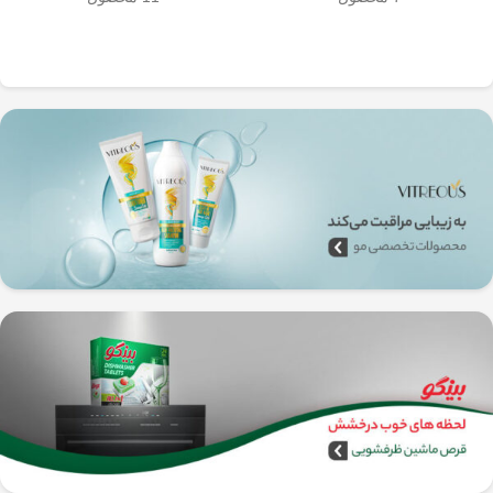
به‌راحتی جدا می‌شن و تمیز می‌شن
🧼
آشپزخانه شما تضمین
🚿
می‌کند.
✅
بدون نیاز به برق و دستگاه‌های
گران‌قیمت
–
همه‌جا، حتی تو سفر هم
می‌تونی ازش استفاده کنی!
🚗🏕️
🛠️
چطور از فرنچ پرس
استیل استفاده کنیم؟
1️⃣
پودر قهوه آسیاب متوسط
(حدود
10
تا 15 گرم برای هر فنجان
) رو داخل
فرنچ پرس بریز. 🌰☕
2️⃣
آب داغ (نه جوش!)
با دمای حدود
90
درجه سانتی‌گراد
رو اضافه کن. ♨️
3️⃣ قهوه رو
به‌آرومی هم بزن
تا طعم و
عطرش آزاد بشه. 🌀
4️⃣ درب فرنچ پرس رو بذار و
3 تا 5
دقیقه صبر کن
تا عصاره قهوه به خوبی
خارج بشه. ⏳
5️⃣
اهرم استیل رو آروم و یکنواخت
فشار بده
تا قهوه آماده سرو بشه. 🤏
6️⃣
تمام شد!
حالا قهوه‌ی دمی